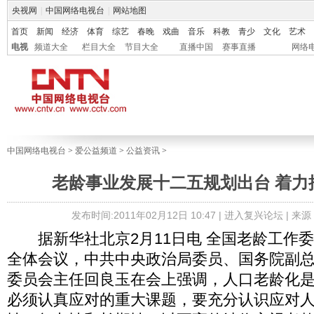
央视网
|
中国网络电视台
|
网站地图
首页
新闻
经济
体育
综艺
春晚
戏曲
音乐
科教
青少
文化
艺术
电视
频道大全
栏目大全
节目大全
直播中国
赛事直播
网络
中国网络电视台
>
爱公益频道
>
公益资讯
>
老龄事业发展十二五规划出台 着力
发布时间:2011年02月12日 10:47 |
进入复兴论坛
| 来
据新华社北京2月11日电 全国老龄工作委
全体会议，中共中央政治局委员、国务院副
委员会主任回良玉在会上强调，人口老龄化
必须认真应对的重大课题，要充分认识应对