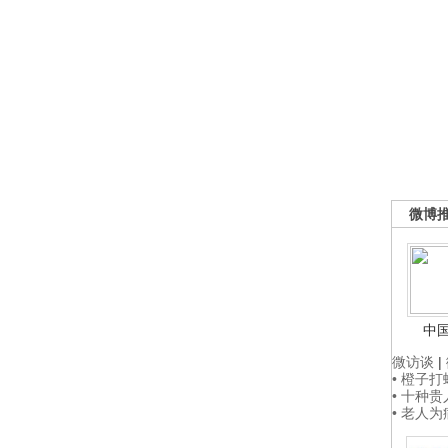
微博
中
微访谈
|
• 橙子
• 十种
• 老人