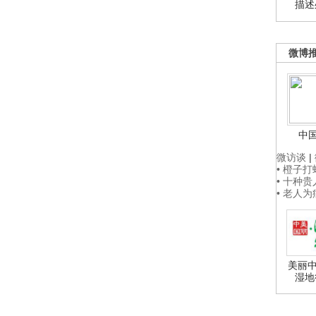
描述
微博
中
微访谈
|
• 橙子
• 十种
• 老人
美丽中
湿地