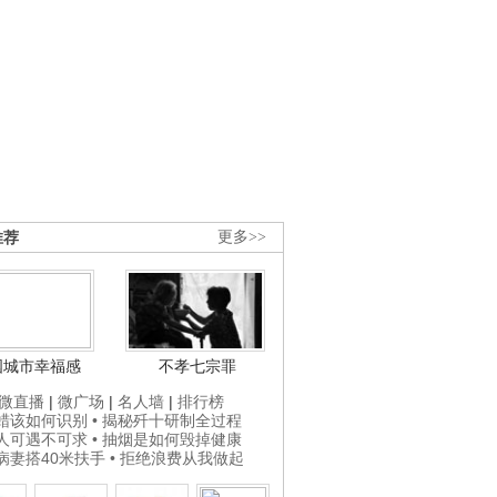
推荐
更多>>
国城市幸福感
不孝七宗罪
微直播
|
微广场
|
名人墙
|
排行榜
打蜡该如何识别
• 揭秘歼十研制全过程
贵人可遇不可求
• 抽烟是如何毁掉健康
为病妻搭40米扶手
• 拒绝浪费从我做起