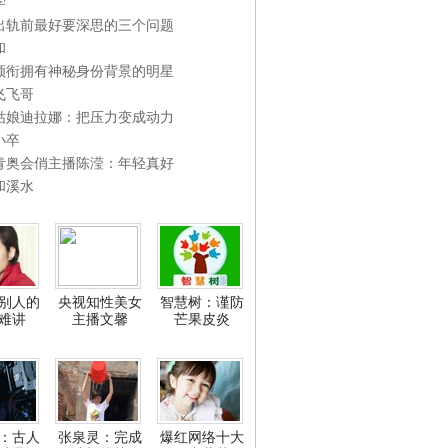
学
出轨前最好要深思的三个问题
和
领衔拥有神秘身份背景的明星
飞飞哥
姑娘迪拉娜：把压力变成动力
小卒
青奥会俏主播陈滢：年轻真好
和溪水
别人的
央视知性美女
智慧树：谨防
难讲
主播文馨
芒果皮炎
：古人
张泉灵：完成
爆红网络十大