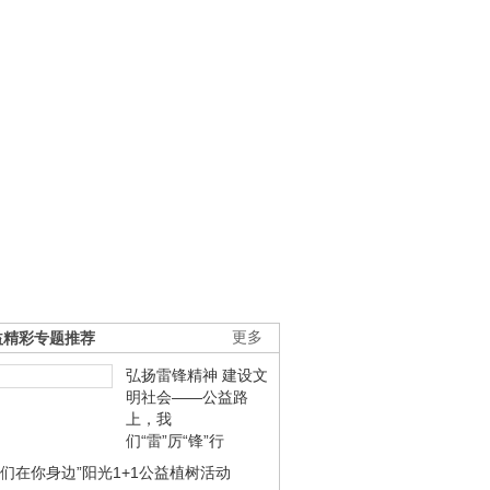
益精彩专题推荐
更多
弘扬雷锋精神 建设文
明社会——公益路
上，我
们“雷”厉“锋”行
我们在你身边”阳光1+1公益植树活动