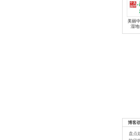
美丽中
湿地
博客
盘点