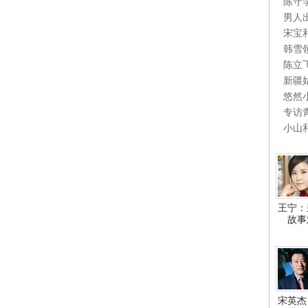
陈守
男人
宋宝
韩雪
陈立
新疆
悠然
专访
小山
王宁：
故事
宋英杰