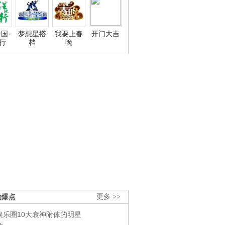
国·
梦想星搭
我要上春
开门大吉
行
档
晚
劲爆点
更多 >>
娱乐圈10大衰神附体的明星