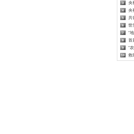
央
3
央
4
共
5
世
6
“
7
首
8
“
9
救
10