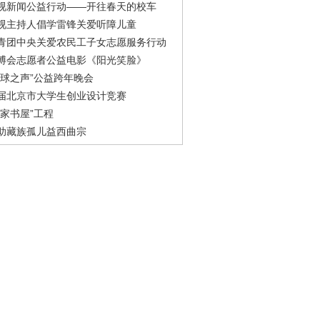
视新闻公益行动——开往春天的校车
视主持人倡学雷锋关爱听障儿童
青团中央关爱农民工子女志愿服务行动
博会志愿者公益电影《阳光笑脸》
地球之声”公益跨年晚会
届北京市大学生创业设计竞赛
农家书屋”工程
助藏族孤儿益西曲宗