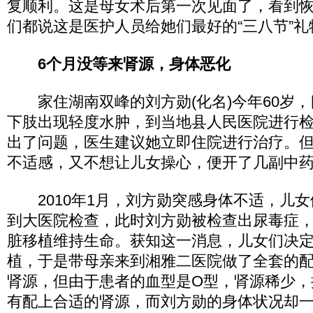
复顺利。这是母女术后第一次见面了，看到
们都说这是医护人员给她们最好的“三八节”礼
6个月没等来肾源，身体恶化
家住湖南双峰的刘方勋(化名)今年60岁，
下肢出现轻度水肿，到当地县人民医院进行
出了问题，医生建议她立即住院进行治疗。
不适感，又不想让儿女操心，便开了几副中
2010年1月，刘方勋突感身体不适，儿女
到大医院检查，此时刘方勋被检查出尿毒症
脏移植维持生命。获知这一消息，儿女们决
植，于是带母亲来到湘雅二医院做了全套的
肾源，但由于患者的血型是O型，肾源稀少，
有配上合适的肾源，而刘方勋的身体状况却