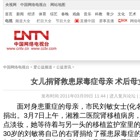
央视网
|
中国网络电视台
|
网站地图
首页
新闻
经济
体育
综艺
春晚
戏曲
音乐
科教
青少
文化
艺术
电视
频道大全
栏目大全
节目大全
直播中国
赛事直播
网络
中国网络电视台
>
爱公益频道
>
公益资讯
>
女儿捐肾救患尿毒症母亲 术后母
发布时间:2011年03月09日 11:44 |
进入复兴论坛
|
面对身患重症的母亲，市民刘敏女士(化名
捐出。3月7日上午，湘雅二医院肾移植病房
点淡妆，她等待着与另一头的移植监护室里的
30岁的刘敏将自己的右肾捐给了罹患尿毒症