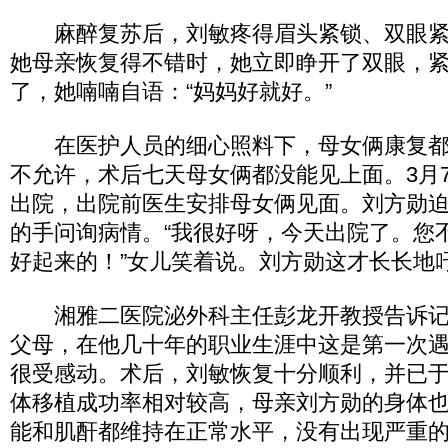
麻醉复苏后，刘敏疼得眉头紧锁、双眼紧
她母亲恢复得不错时，她立即睁开了双眼，
了，她喃喃自语：“妈妈好就好。”
在医护人员的细心照料下，母女俩康复都
不允许，术后七天母女俩都没能见上面。3月
出院，出院前医生安排母女俩见面。刘方勋
的手问询病情。“我很好呀，今天出院了。您
好起来的！”女儿笑着说。刘方勋这才长长地
湘雅二医院泌外科主任彭龙开教授告诉记
父母，在他几十年的职业生涯中这是第一次
很受感动。术后，刘敏恢复十分顺利，并已
体移植成功率相对较高，母亲刘方勋的身体
能和肌酐都维持在正常水平，没有出现严重