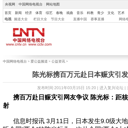
央视网
|
中国网络电视台
|
网站地图
首页
新闻
经济
体育
综艺
春晚
戏曲
音乐
科教
青少
文化
艺术
电视
频道大全
栏目大全
节目大全
直播中国
赛事直播
网络
中国网络电视台
>
爱公益频道
>
公益资讯
>
陈光标携百万元赴日本赈灾引
发布时间:2011年03月15日 15:20 |
进入复兴论坛
|
携百万赴日赈灾引网友争议 陈光标：距核
射
信息时报讯 3月11日，日本发生9.0级大地