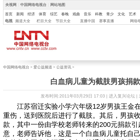
央视网
|
中国网络电视台
|
网站地图
首页
新闻
经济
体育
综艺
春晚
戏曲
音乐
科教
青少
文化
艺术
电视
频道大全
栏目大全
节目大全
直播中国
赛事直播
网络
中国网络电视台
>
爱公益频道
>
公益资讯
>
白血病儿童为截肢男孩捐
发布时间:2011年03月29日 17:03 |
进入复兴论坛
|
江苏宿迁实验小学六年级12岁男孩王金在
重伤，送到医院后进行了截肢。其后，男孩
款，其中一份由学校老师转来的200元捐款
意，老师告诉他，这是一个白血病儿童托自