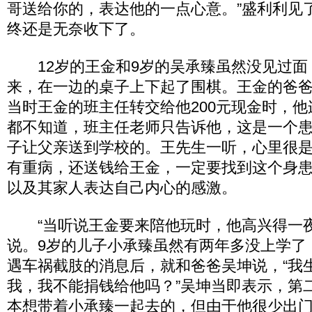
哥送给你的，表达他的一点心意。”盛利利见
终还是无奈收下了。
12岁的王金和9岁的吴承臻虽然没见过面
来，在一边的桌子上下起了围棋。王金的爸
当时王金的班主任转交给他200元现金时，
都不知道，班主任老师只告诉他，这是一个
子让父亲送到学校的。王先生一听，心里很
有重病，还送钱给王金，一定要找到这个身
以及其家人表达自己内心的感激。
“当听说王金要来陪他玩时，他高兴得一夜
说。9岁的儿子小承臻虽然有两年多没上学了
遇车祸截肢的消息后，就和爸爸吴坤说，“我
我，我不能捐钱给他吗？”吴坤当即表示，第
本想带着小承臻一起去的，但由于他很少出