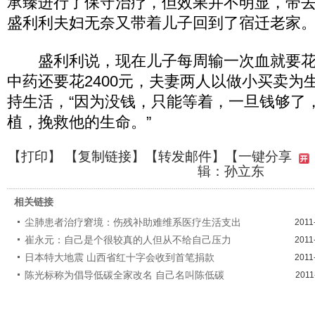
承臻进行了保守治疗，但效果并不明显，带
盛利利夫妇无奈又带着儿子回到了宿迁老家
盛利利说，现在儿子每周输一次血就要花2
中药还要花2400元，夫妻两人以做小买卖为
持生活，“因为没钱，只能等着，一旦钱够了
植，挽救他的生命。”
【
打印
】 【
复制链接
】【
转发邮件
】
【一键分享
辑：孙立东
相关链接
尘肺患者治疗窘境：伤残补助难维系医疗生活支出
2011
崔永元：自己是个很较真的人但从不给自己压力
2011
日本特大地震 山西省红十字会收到首笔捐款
2011
陈光标称为倡导低碳全家改名 自己名叫陈低碳
2011