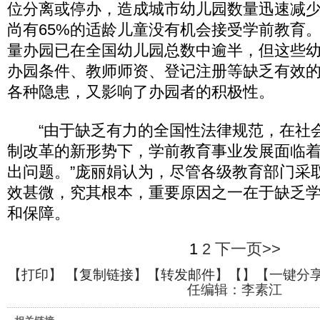
位分离或停办，造成城市幼儿园数量迅速减
尚有65%的适龄儿童没有机会接受学前教育
量办园已在全国幼儿园总数中逾半，但这些
办园条件、教师师资、登记注册等缺乏有效
各种隐患，又影响了办园者的积极性。
“由于缺乏有力的全国性法律规范，在社
制改革的新形势下，学前教育事业发展面临
出问题。”庞丽娟认为，尽管各级教育部门采
效甚微，究其根本，重要原因之一在于缺乏
和保障。
1
2
下一页>>
【
打印
】 【
复制链接
】【
转发邮件
】【
】
【一键分
任编辑：李素江