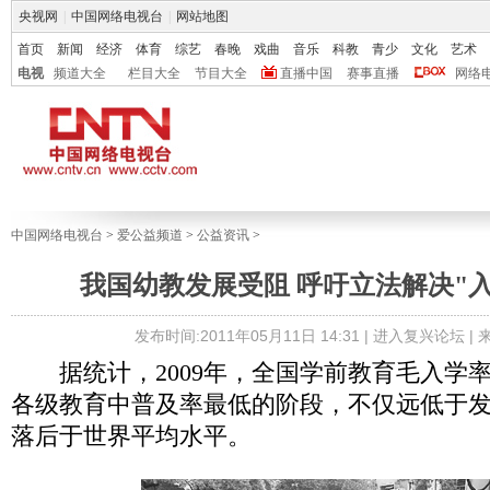
央视网
|
中国网络电视台
|
网站地图
首页
新闻
经济
体育
综艺
春晚
戏曲
音乐
科教
青少
文化
艺术
电视
频道大全
栏目大全
节目大全
直播中国
赛事直播
网络
中国网络电视台
>
爱公益频道
>
公益资讯
>
我国幼教发展受阻 呼吁立法解决"
发布时间:2011年05月11日 14:31 |
进入复兴论坛
|
据统计，2009年，全国学前教育毛入学率仅
各级教育中普及率最低的阶段，不仅远低于
落后于世界平均水平。