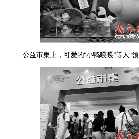
公益市集上，可爱的“小鸭嘎嘎”等人“领