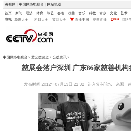
央视网
|
中国网络电视台
|
网站地图
首页
新闻
经济
体育
综艺
春晚
戏曲
音乐
科教
青少
文化
艺术
电视
频道大全
栏目大全
节目大全
直播中国
赛事直播
网络
中国网络电视台
>
爱公益频道
>
公益资讯
>
慈展会落户深圳 广东86家慈善机
发布时间:2012年07月13日 21:32 |
进入复兴论坛
| 来源：