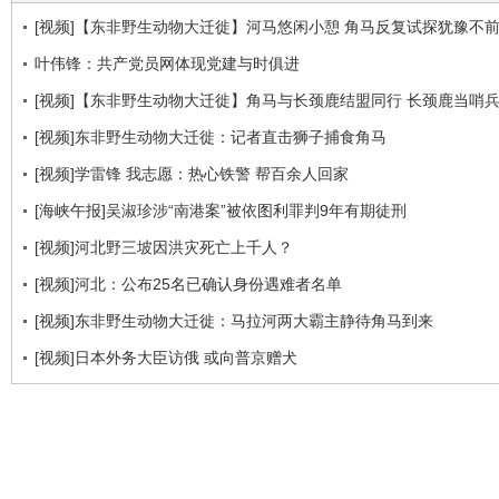
[视频]【东非野生动物大迁徙】河马悠闲小憩 角马反复试探犹豫不
叶伟锋：共产党员网体现党建与时俱进
[视频]【东非野生动物大迁徙】角马与长颈鹿结盟同行 长颈鹿当哨
[视频]东非野生动物大迁徙：记者直击狮子捕食角马
[视频]学雷锋 我志愿：热心铁警 帮百余人回家
[海峡午报]吴淑珍涉“南港案”被依图利罪判9年有期徒刑
[视频]河北野三坡因洪灾死亡上千人？
[视频]河北：公布25名已确认身份遇难者名单
[视频]东非野生动物大迁徙：马拉河两大霸主静待角马到来
[视频]日本外务大臣访俄 或向普京赠犬