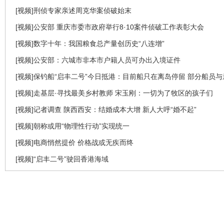
[视频]刑侦专家亲述周克华案侦破始末
[视频]公安部 重庆市委市政府举行8·10案件侦破工作表彰大会
[视频]数字十年：我国粮食总产量创历史“八连增”
[视频]公安部：六城市非本市户籍人员可办出入境证件
[视频]保钓船“启丰二号”今日抵港：目前船只在离岛停留 部分船员
[视频]走基层·寻找最美乡村教师 宋玉刚：一切为了牧区的孩子们
[视频]记者调查 陕西西安：结婚成本大增 新人大呼“婚不起”
[视频]朝称或用“物理性行动”实现统一
[视频]电商悄然提价 价格战或无疾而终
[视频]“启丰二号”驶回香港海域