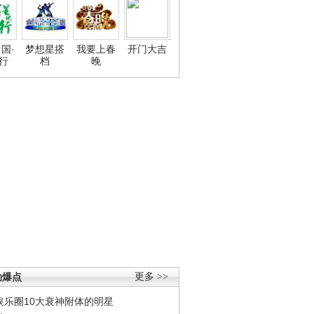
国·
梦想星搭
我要上春
开门大吉
行
档
晚
劲爆点
更多 >>
娱乐圈10大衰神附体的明星