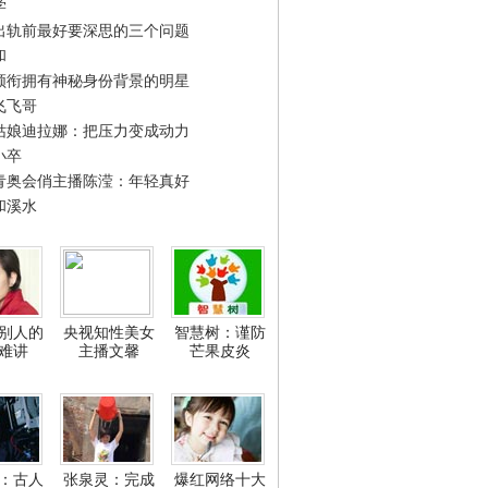
学
出轨前最好要深思的三个问题
和
领衔拥有神秘身份背景的明星
飞飞哥
姑娘迪拉娜：把压力变成动力
小卒
青奥会俏主播陈滢：年轻真好
和溪水
别人的
央视知性美女
智慧树：谨防
难讲
主播文馨
芒果皮炎
：古人
张泉灵：完成
爆红网络十大