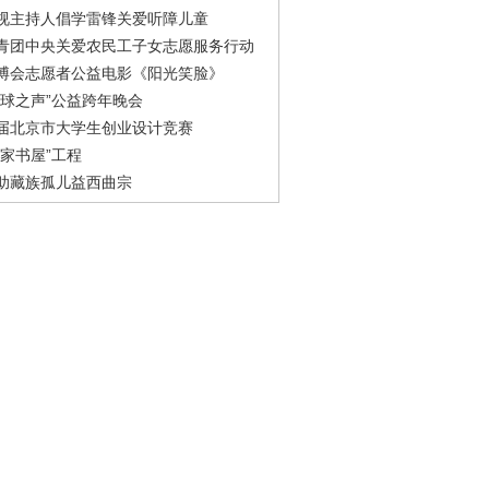
视主持人倡学雷锋关爱听障儿童
青团中央关爱农民工子女志愿服务行动
博会志愿者公益电影《阳光笑脸》
地球之声”公益跨年晚会
届北京市大学生创业设计竞赛
农家书屋”工程
助藏族孤儿益西曲宗