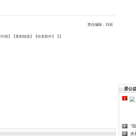
责任编辑：刘岩
要纠错
】【
复制链接
】【
转发邮件
】【
】
爱公
1
“
2
央
3