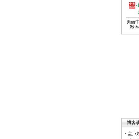
美丽中
湿地
博客
盘点