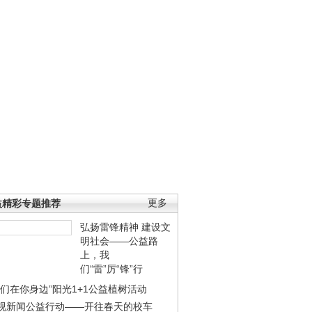
益精彩专题推荐
更多
弘扬雷锋精神 建设文
明社会——公益路
上，我
们“雷”厉“锋”行
我们在你身边”阳光1+1公益植树活动
视新闻公益行动——开往春天的校车