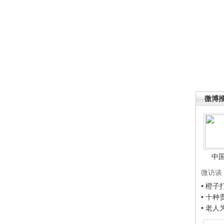
微博
中
微访谈
• 橙
• 十
• 老