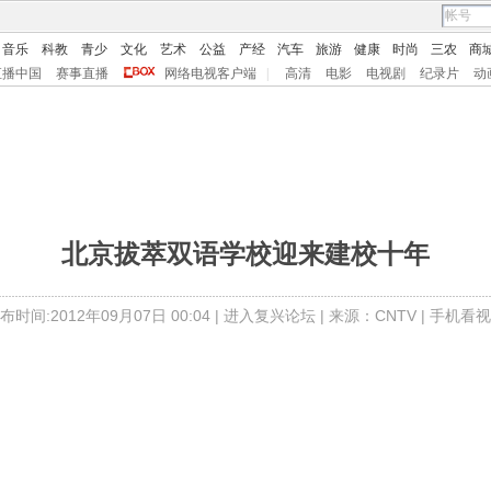
音乐
科教
青少
文化
艺术
公益
产经
汽车
旅游
健康
时尚
三农
商
直播中国
赛事直播
网络电视客户端
|
高清
电影
电视剧
纪录片
动
北京拔萃双语学校迎来建校十年
布时间:2012年09月07日 00:04 |
进入复兴论坛
| 来源：CNTV |
手机看视