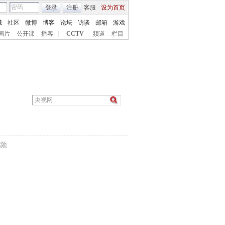
登录
注册
客服
设为首页
城
社区
微博
博客
论坛
访谈
邮箱
游戏
画片
公开课
播客
|
CCTV
频道
栏目
频