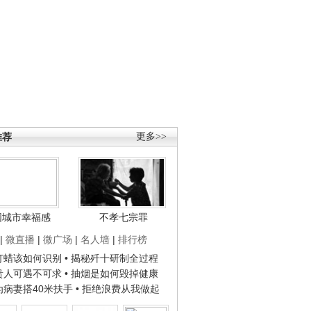
推荐
更多>>
国城市幸福感
不孝七宗罪
|
微直播
|
微广场
|
名人墙
|
排行榜
子打蜡该如何识别
• 揭秘歼十研制全过程
种贵人可遇不可求
• 抽烟是如何毁掉健康
人为病妻搭40米扶手
• 拒绝浪费从我做起