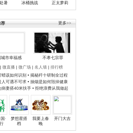
处暑
冰桶挑战
正太萝莉
推荐
更多>>
国城市幸福感
不孝七宗罪
|
微直播
|
微广场
|
名人墙
|
排行榜
子打蜡该如何识别
• 揭秘歼十研制全过程
种贵人可遇不可求
• 抽烟是如何毁掉健康
人为病妻搭40米扶手
• 拒绝浪费从我做起
国·
梦想星搭
我要上春
开门大吉
行
档
晚