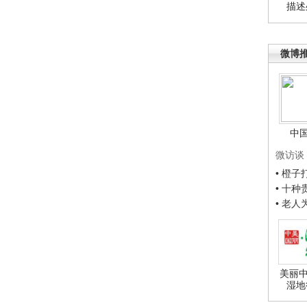
描述
微博
中
微访谈
• 橙
• 十
• 老
美丽中
湿地