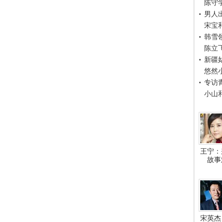
陈守
男人
宋宝
韩雪
陈立
新疆
悠然
专访
小山
王宁：
故事
宋英杰