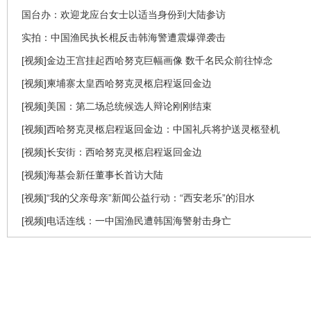
国台办：欢迎龙应台女士以适当身份到大陆参访
实拍：中国渔民执长棍反击韩海警遭震爆弹袭击
[视频]金边王宫挂起西哈努克巨幅画像 数千名民众前往悼念
[视频]柬埔寨太皇西哈努克灵柩启程返回金边
[视频]美国：第二场总统候选人辩论刚刚结束
[视频]西哈努克灵柩启程返回金边：中国礼兵将护送灵柩登机
[视频]长安街：西哈努克灵柩启程返回金边
[视频]海基会新任董事长首访大陆
[视频]“我的父亲母亲”新闻公益行动：“西安老乐”的泪水
[视频]电话连线：一中国渔民遭韩国海警射击身亡