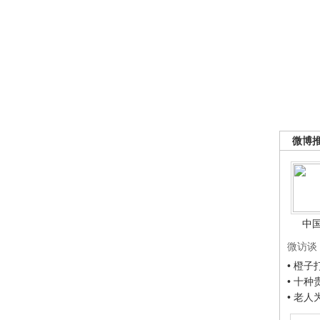
微博
中
微访谈
• 橙
• 十
• 老