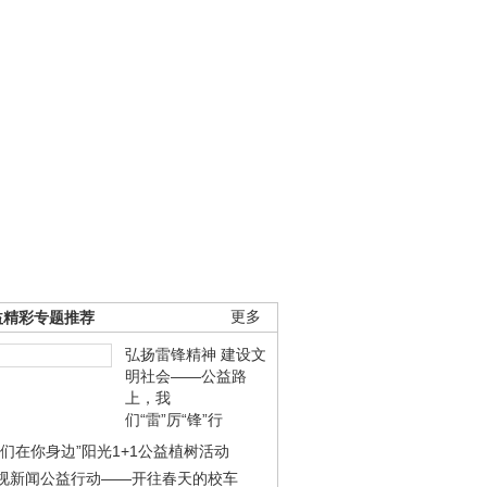
益精彩专题推荐
更多
弘扬雷锋精神 建设文
明社会——公益路
上，我
们“雷”厉“锋”行
我们在你身边”阳光1+1公益植树活动
视新闻公益行动——开往春天的校车