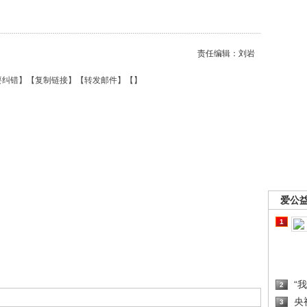
责任编辑：刘岩
要纠错
】【
复制链接
】【
转发邮件
】【
】
爱公
1
“
2
央
3