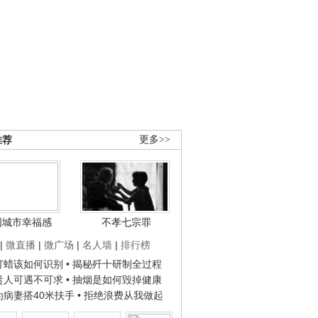
推荐
更多>>
国城市幸福感
不孝七宗罪
|
微直播
|
微广场
|
名人墙
|
排行榜
子打蜡该如何识别
• 揭秘歼十研制全过程
种贵人可遇不可求
• 抽烟是如何毁掉健康
人为病妻搭40米扶手
• 拒绝浪费从我做起