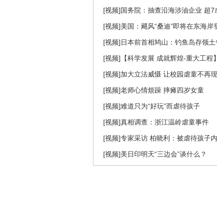
[视频]国务院：抽查沿海涉油企业 超
[视频]美国：飓风“桑迪”即将在东海岸
[视频]日本前首相鸠山：钓鱼岛存领土
[视频]【科学发展 成就辉煌-重大工
[视频]加大立法威慑 让校园虐童不再
[视频]老师心情烦躁 摔瘫四岁女童
[视频]难道只为“好玩”而虐待孩子
[视频]真相调查：浙江温岭虐童事件
[视频]专家采访 柏晓利：被虐待孩子
[视频]美日印明天“三边会”谈什么？