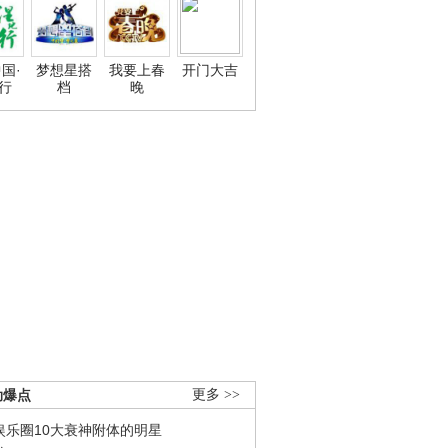
国·
梦想星搭
我要上春
开门大吉
行
档
晚
劲爆点
更多 >>
娱乐圈10大衰神附体的明星