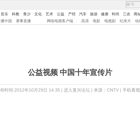
音乐
科教
青少
文化
艺术
公益
产经
汽车
旅游
健康
时尚
三农
商
直播中国
赛事直播
网络电视客户端
|
高清
电影
电视剧
纪录片
动
公益视频 中国十年宣传片
布时间:2012年10月29日 14:35 |
进入复兴论坛
| 来源：CNTV |
手机看视