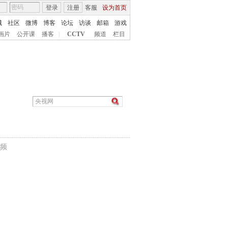
登录
注册
客服
设为首页
城
社区
微博
博客
论坛
访谈
邮箱
游戏
画片
公开课
播客
|
CCTV
频道
栏目
频