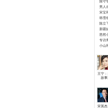
陈守
男人
宋宝
韩雪
陈立
新疆
悠然
专访
小山
王宁：
故事
宋英杰