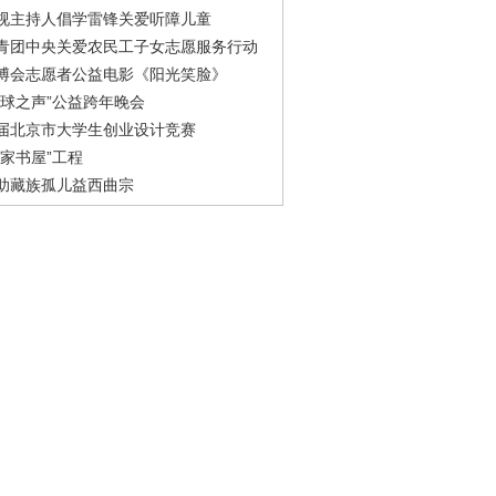
视主持人倡学雷锋关爱听障儿童
青团中央关爱农民工子女志愿服务行动
博会志愿者公益电影《阳光笑脸》
地球之声”公益跨年晚会
届北京市大学生创业设计竞赛
农家书屋”工程
助藏族孤儿益西曲宗