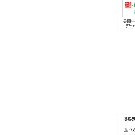
美丽中
湿地
博客
盘点