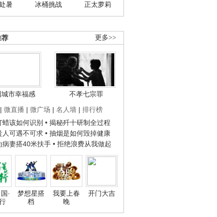
处暑
冰桶挑战
正太萝莉
推荐
更多>>
国城市幸福感
不孝七宗罪
|
微直播
|
微广场
|
名人墙
|
排行榜
子打蜡该如何识别
• 揭秘歼十研制全过程
种贵人可遇不可求
• 抽烟是如何毁掉健康
人为病妻搭40米扶手
• 拒绝浪费从我做起
国·
梦想星搭
我要上春
开门大吉
行
档
晚