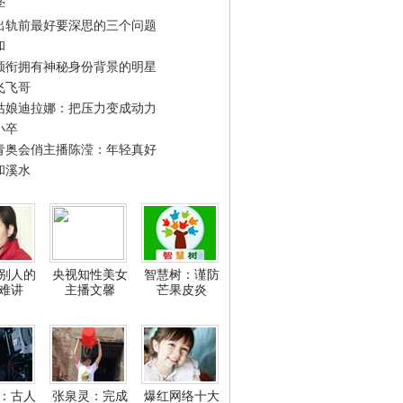
学
出轨前最好要深思的三个问题
和
领衔拥有神秘身份背景的明星
飞飞哥
姑娘迪拉娜：把压力变成动力
小卒
青奥会俏主播陈滢：年轻真好
和溪水
别人的
央视知性美女
智慧树：谨防
难讲
主播文馨
芒果皮炎
：古人
张泉灵：完成
爆红网络十大