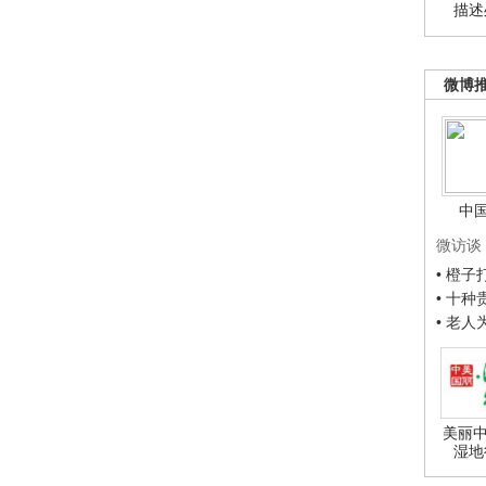
描述
微博
中
微访谈
• 橙
• 十
• 老
美丽中
湿地