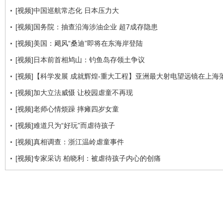
[视频]中国巡航常态化 日本压力大
[视频]国务院：抽查沿海涉油企业 超7成存隐患
[视频]美国：飓风“桑迪”即将在东海岸登陆
[视频]日本前首相鸠山：钓鱼岛存领土争议
[视频]【科学发展 成就辉煌-重大工程】亚洲最大射电望远镜在上海
[视频]加大立法威慑 让校园虐童不再现
[视频]老师心情烦躁 摔瘫四岁女童
[视频]难道只为“好玩”而虐待孩子
[视频]真相调查：浙江温岭虐童事件
[视频]专家采访 柏晓利：被虐待孩子内心的创痛