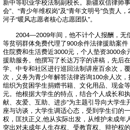
新中等职业学校法制副校长。新疆双信律师事
会”、“青少年维权岗”及“青年文明号”负责人，
河子“暖风志愿者核心志愿团队”。
2004—2009年间，他不计个人报酬，无
等贫弱群体免费代理了900余件法律援助案
住院费和生活费近3000元，个人垫资3000
援助服务。他撰写了长达万字的讲稿，先后
学、中专和社区进行巡回法制讲座百余次，覆盖
次，义务为青少年解答法律咨询100余人次，
组织为贫困学生捐赠书籍、文化用品、现金等物
元。他根据大学生的特点，结合个人成长和执
献、友爱、互助、进步”为主题引导向大学生
座与访谈，大学生调适心态，受到学生们的
权，匡扶正义,他从实际出发，从维护未成年
突出对未成年人生存权、受教育权、辩护权