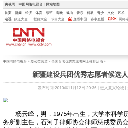
央视网
|
中国网络电视台
|
网站地图
首页
新闻
经济
体育
综艺
春晚
戏曲
音乐
科教
青少
文化
艺术
电视
频道大全
栏目大全
节目大全
直播中国
赛事直播
网络
中国网络电视台
>
爱公益频道
>
全国百名优秀志愿者网上推荐活动
>
新疆建设兵团优秀志愿者候选
发布时间:2010年11月12日 20:36 |
进入复兴论坛
|
杨云峰，男，1975年出生，大学本科学
务所副主任，石河子律师协会律师惩戒委员会