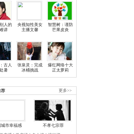
别人的
央视知性美女
智慧树：谨防
难讲
主播文馨
芒果皮炎
：古人
张泉灵：完成
爆红网络十大
处暑
冰桶挑战
正太萝莉
推荐
更多>>
国城市幸福感
不孝七宗罪