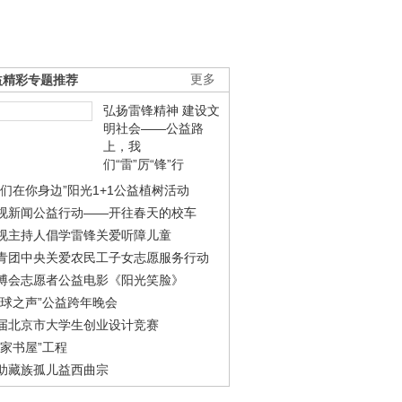
益精彩专题推荐
更多
弘扬雷锋精神 建设文
明社会——公益路
上，我
们“雷”厉“锋”行
我们在你身边”阳光1+1公益植树活动
视新闻公益行动——开往春天的校车
视主持人倡学雷锋关爱听障儿童
青团中央关爱农民工子女志愿服务行动
博会志愿者公益电影《阳光笑脸》
地球之声”公益跨年晚会
届北京市大学生创业设计竞赛
农家书屋”工程
助藏族孤儿益西曲宗