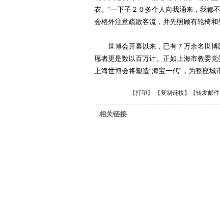
衣。“一下子２０多个人向我涌来，我都
会格外注意疏散客流，并先照顾有轮椅和
世博会开幕以来，已有７万余名世博园
愿者更是数以百万计。正如上海市教委党
上海世博会将塑造“海宝一代”，为整座城
【
打印
】 【
复制链接
】【
转发邮件
相关链接