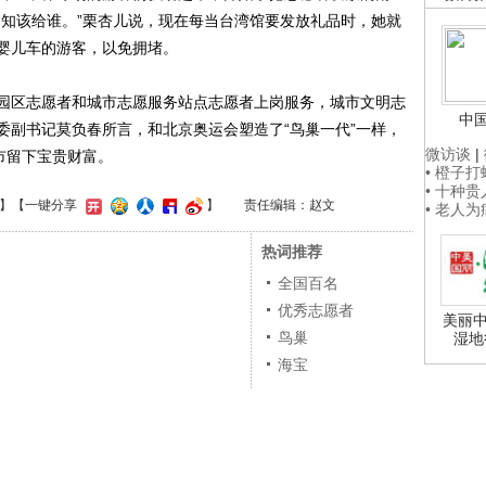
不知该给谁。”栗杏儿说，现在每当台湾馆要发放礼品时，她就
婴儿车的游客，以免拥堵。
区志愿者和城市志愿服务站点志愿者上岗服务，城市文明志
中
委副书记莫负春所言，和北京奥运会塑造了“鸟巢一代”一样，
微访谈
|
市留下宝贵财富。
• 橙子
• 十种
】
【一键分享
】
责任编辑：赵文
• 老人
热词推荐
全国百名
优秀志愿者
美丽中
鸟巢
湿地
海宝