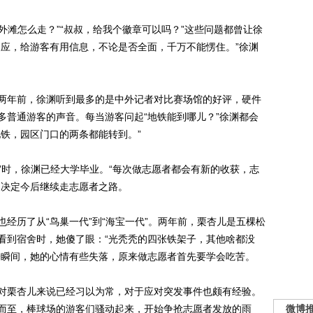
滩怎么走？”“叔叔，给我个徽章可以吗？”这些问题都曾让徐
反应，给游客有用信息，不论是否全面，千万不能愣住。”徐渊
年前，徐渊听到最多的是中外记者对比赛场馆的好评，硬件
多普通游客的声音。每当游客问起“地铁能到哪儿？”徐渊都会
铁，园区门口的两条都能转到。”
”时，徐渊已经大学毕业。“每次做志愿者都会有新的收获，志
渊决定今后继续走志愿者之路。
历了从“鸟巢一代”到“海宝一代”。两年前，栗杏儿是五棵松
看到宿舍时，她傻了眼：“光秃秃的四张铁架子，其他啥都没
一瞬间，她的心情有些失落，原来做志愿者首先要学会吃苦。
栗杏儿来说已经习以为常，对于应对突发事件也颇有经验。
而至，棒球场的游客们骚动起来，开始争抢志愿者发放的雨
微博