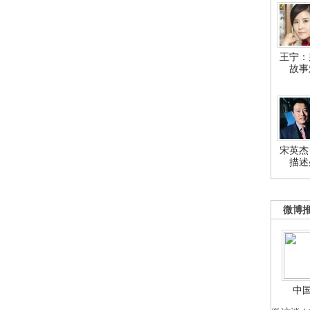
王宁：
故事
宋英杰
描述
微博
中