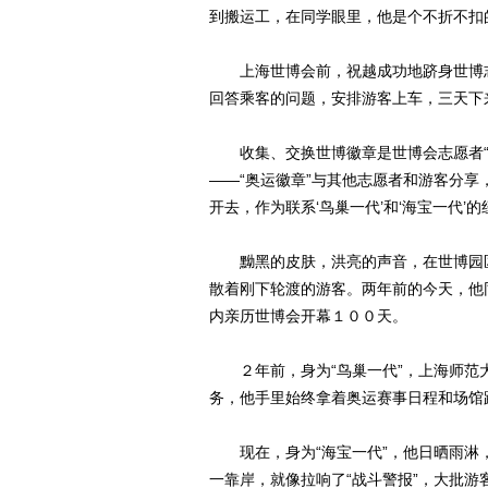
到搬运工，在同学眼里，他是个不折不扣的
上海世博会前，祝越成功地跻身世博志
回答乘客的问题，安排游客上车，三天下
收集、交换世博徽章是世博会志愿者“
——“奥运徽章”与其他志愿者和游客分享
开去，作为联系‘鸟巢一代’和‘海宝一代’的
黝黑的皮肤，洪亮的声音，在世博园区
散着刚下轮渡的游客。两年前的今天，他
内亲历世博会开幕１００天。
２年前，身为“鸟巢一代”，上海师范
务，他手里始终拿着奥运赛事日程和场馆
现在，身为“海宝一代”，他日晒雨淋
一靠岸，就像拉响了“战斗警报”，大批游