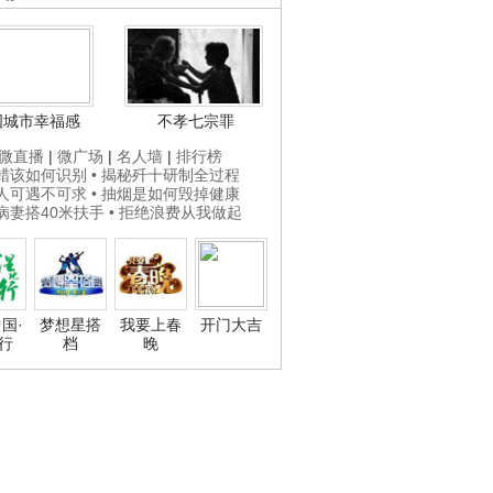
国城市幸福感
不孝七宗罪
微直播
|
微广场
|
名人墙
|
排行榜
打蜡该如何识别
• 揭秘歼十研制全过程
贵人可遇不可求
• 抽烟是如何毁掉健康
为病妻搭40米扶手
• 拒绝浪费从我做起
国·
梦想星搭
我要上春
开门大吉
行
档
晚