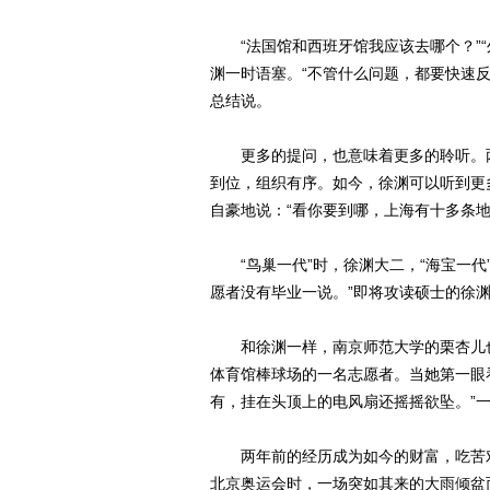
“法国馆和西班牙馆我应该去哪个？”“外
渊一时语塞。“不管什么问题，都要快速
总结说。
更多的提问，也意味着更多的聆听。两
到位，组织有序。如今，徐渊可以听到更
自豪地说：“看你要到哪，上海有十多条地
“鸟巢一代”时，徐渊大二，“海宝一代
愿者没有毕业一说。”即将攻读硕士的徐
和徐渊一样，南京师范大学的栗杏儿也经
体育馆棒球场的一名志愿者。当她第一眼
有，挂在头顶上的电风扇还摇摇欲坠。”
两年前的经历成为如今的财富，吃苦对
北京奥运会时，一场突如其来的大雨倾盆