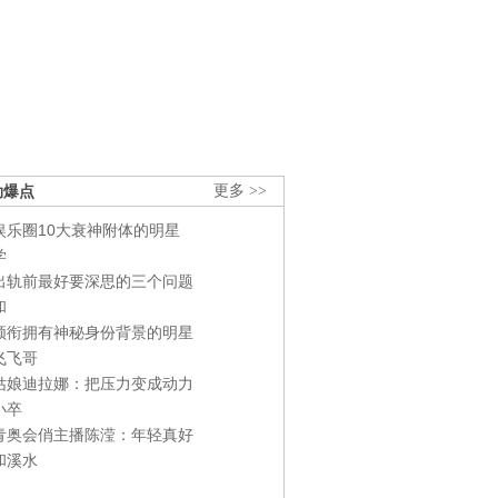
劲爆点
更多 >>
娱乐圈10大衰神附体的明星
学
出轨前最好要深思的三个问题
和
领衔拥有神秘身份背景的明星
飞飞哥
姑娘迪拉娜：把压力变成动力
小卒
青奥会俏主播陈滢：年轻真好
和溪水