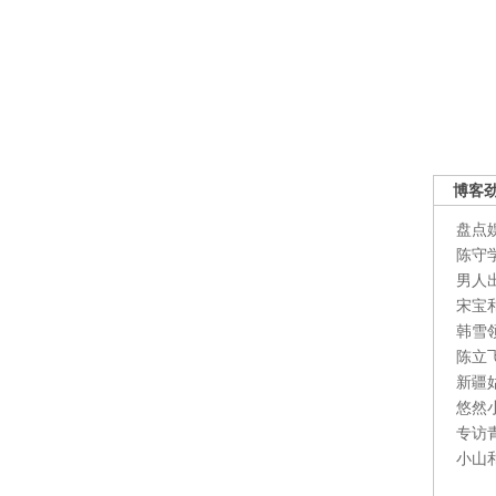
博客
盘点
陈守
男人
宋宝
韩雪
陈立
新疆
悠然
专访
小山