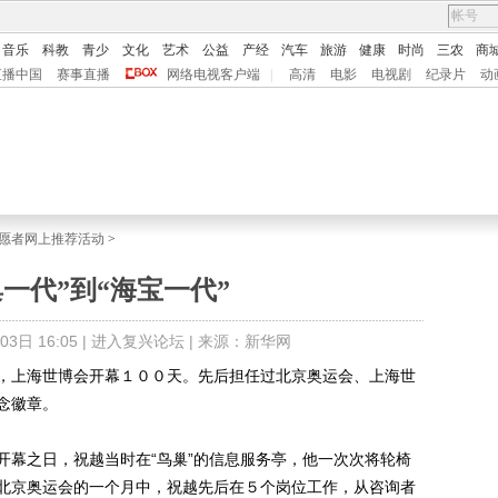
音乐
科教
青少
文化
艺术
公益
产经
汽车
旅游
健康
时尚
三农
商
直播中国
赛事直播
网络电视客户端
|
高清
电影
电视剧
纪录片
动
愿者网上推荐活动
>
巢一代”到“海宝一代”
日 16:05 |
进入复兴论坛
| 来源：新华网
上海世博会开幕１００天。先后担任过北京奥运会、上海世
念徽章。
幕之日，祝越当时在“鸟巢”的信息服务亭，他一次次将轮椅
北京奥运会的一个月中，祝越先后在５个岗位工作，从咨询者