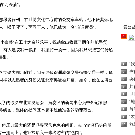
“万金油”。
愿者行列，在世博文化中心前的公交车车站，他不厌其烦地
爱公
来，嗓子哑了，两周下来，他已成为一名“准调度员”。
1
小白菜”在工作之余的乐事，祝越拿出收藏了两年的抢手货
，“有人建议我一换多，我坚持一换一，因为我只想把它们传递
纽带。”
“
2
央
宝钢大舞台附近，阳光男孩徐渊就像交警指挥交通一样，疏
3
央
同样以志愿者的身份见证北京奥运会开幕。如今，他在世博园
4
共
5
世
6
“
大学的徐渊在北京奥运会上海赛区的新闻中心为中外记者服
7
首
路线图，媒体的提问基本超不过他准备的功课范围。
8
“
9
救
，但压力最大的还是游客形形色色的问题。每当轮渡码头的船
10
客一拥而上，他经常陷入十来名游客的“包围”。