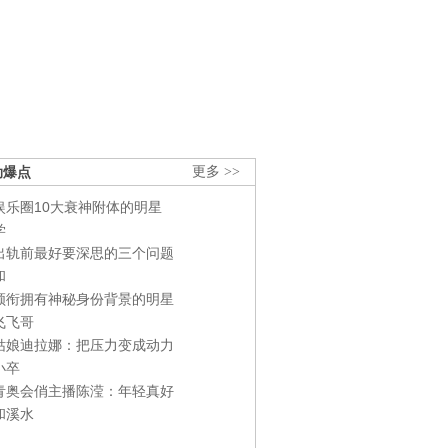
劲爆点
更多 >>
娱乐圈10大衰神附体的明星
学
出轨前最好要深思的三个问题
和
领衔拥有神秘身份背景的明星
飞飞哥
姑娘迪拉娜：把压力变成动力
小卒
青奥会俏主播陈滢：年轻真好
和溪水