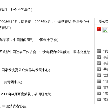
10年6月，外企协等单位）
爱公
2008年12月，民政部；2008年4月，中华慈善奖-最具爱心外
慈善奖”）
1
续三年荣获，中国新闻周刊、中国红十字会）
“
月，民政部中国社会工作协会、中央电视台经济频道、腾讯公益慈
2
央
3
央
4
共
2月，国家发改委公众营养与发展中心）
5
世
6
“
月，共青团中央）
7
首
8
“
、2008年4月两度荣获，胡润研究院）
9
救
10
月，中国消费者协会）