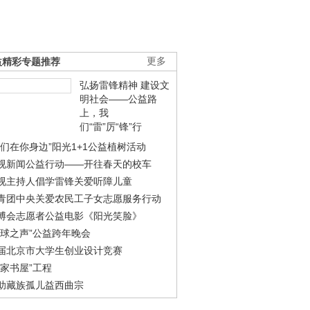
益精彩专题推荐
更多
弘扬雷锋精神 建设文
明社会——公益路
上，我
们“雷”厉“锋”行
我们在你身边”阳光1+1公益植树活动
视新闻公益行动——开往春天的校车
视主持人倡学雷锋关爱听障儿童
青团中央关爱农民工子女志愿服务行动
博会志愿者公益电影《阳光笑脸》
地球之声”公益跨年晚会
届北京市大学生创业设计竞赛
农家书屋”工程
助藏族孤儿益西曲宗