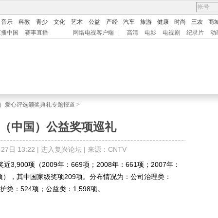
音乐
科教
青少
文化
艺术
公益
产经
汽车
旅游
健康
时尚
三农
商
直播中国
赛事直播
网络电视客户端
|
高清
电影
电视剧
纪录片
动
中国）爱心评选颁奖典礼专题报道
>
利（中国）公益奖项巡礼
7日 13:22 |
进入复兴论坛
| 来源：CNTV
900项（2009年：669项；2008年：661项；2007年：
：460项），其中国家级奖项209项。分布情况为：公司治理类：
护类：524项；公益类：1,598项。