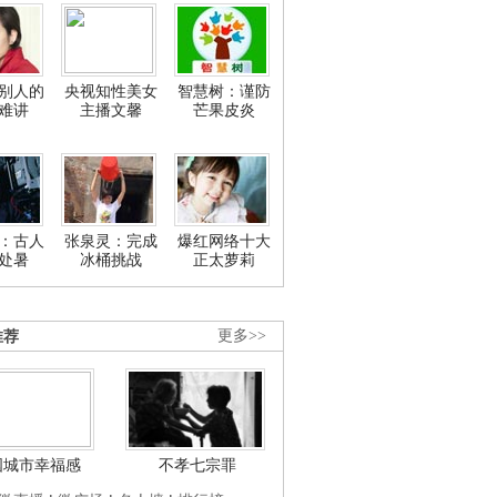
别人的
央视知性美女
智慧树：谨防
难讲
主播文馨
芒果皮炎
：古人
张泉灵：完成
爆红网络十大
处暑
冰桶挑战
正太萝莉
推荐
更多>>
国城市幸福感
不孝七宗罪