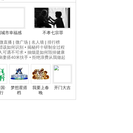
国城市幸福感
不孝七宗罪
微直播
|
微广场
|
名人墙
|
排行榜
打蜡该如何识别
• 揭秘歼十研制全过程
贵人可遇不可求
• 抽烟是如何毁掉健康
为病妻搭40米扶手
• 拒绝浪费从我做起
国·
梦想星搭
我要上春
开门大吉
行
档
晚