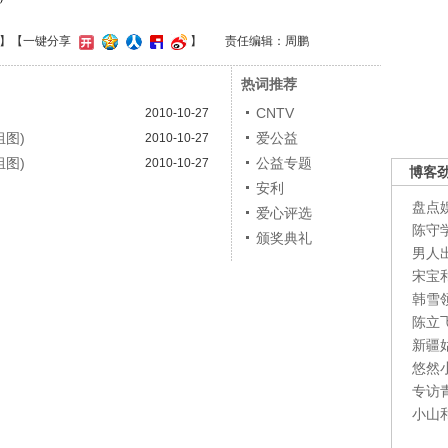
】
【一键分享
】
责任编辑：周鹏
热词推荐
CNTV
2010-10-27
组图)
爱公益
2010-10-27
组图)
公益专题
2010-10-27
博客
安利
盘点
爱心评选
陈守
颁奖典礼
男人
宋宝
韩雪
陈立
新疆
悠然
专访
小山