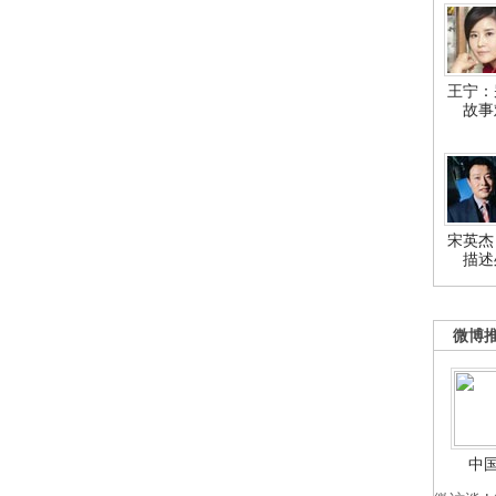
王宁：
故事
宋英杰
描述
微博
中