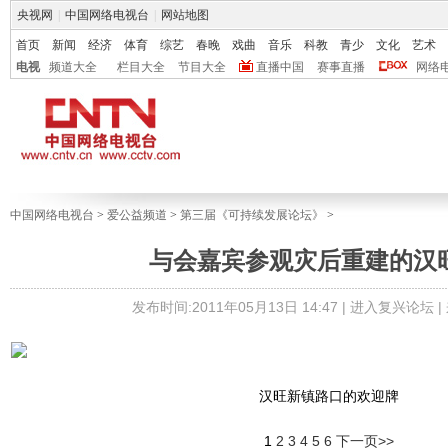
央视网
|
中国网络电视台
|
网站地图
首页
新闻
经济
体育
综艺
春晚
戏曲
音乐
科教
青少
文化
艺术
电视
频道大全
栏目大全
节目大全
直播中国
赛事直播
网络
中国网络电视台
>
爱公益频道
>
第三届《可持续发展论坛》
>
与会嘉宾参观灾后重建的汉
发布时间:2011年05月13日 14:47 |
进入复兴论坛
|
汉旺新镇路口的欢迎牌
1
2
3
4
5
6
下一页>>