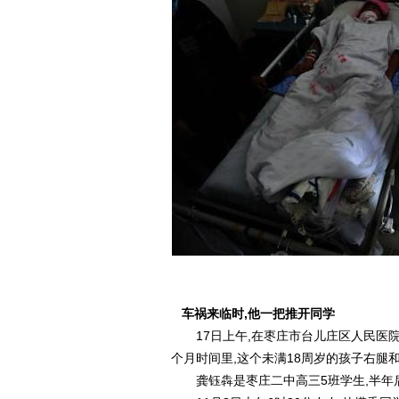
车祸来临时,他一把推开同学
17日上午,在枣庄市台儿庄区人民医院
个月时间里,这个未满18周岁的孩子右腿
龚钰犇是枣庄二中高三5班学生,半年