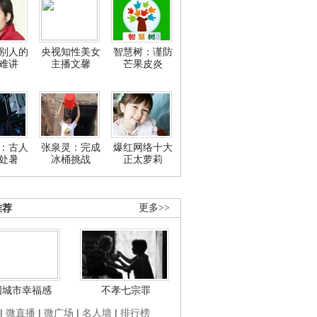
别人的
央视知性美女
智慧树：谨防
难讲
主播文馨
芒果皮炎
：古人
张泉灵：完成
爆红网络十大
处暑
冰桶挑战
正太萝莉
推荐
更多>>
国城市幸福感
不孝七宗罪
|
微直播
|
微广场
|
名人墙
|
排行榜