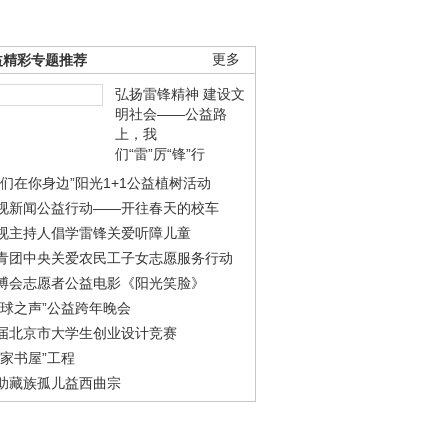
益精彩专题推荐
更多
弘扬雷锋精神 建设文
明社会——公益路
上，我
们“雷”厉“锋”行
我们在你身边”阳光1+1公益植树活动
视新闻公益行动——开往春天的校车
视主持人倡学雷锋关爱听障儿童
青团中央关爱农民工子女志愿服务行动
博会志愿者公益电影《阳光笑脸》
地球之声”公益跨年晚会
届北京市大学生创业设计竞赛
农家书屋”工程
助藏族孤儿益西曲宗