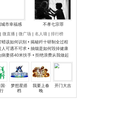
国城市幸福感
不孝七宗罪
|
微直播
|
微广场
|
名人墙
|
排行榜
子打蜡该如何识别
• 揭秘歼十研制全过程
种贵人可遇不可求
• 抽烟是如何毁掉健康
人为病妻搭40米扶手
• 拒绝浪费从我做起
国·
梦想星搭
我要上春
开门大吉
行
档
晚