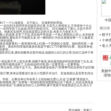
中
到了一个心地善良、乐于助人、充满梦想的男孩。
一起玩到大的同学孙启超告诉记者,大犇为人有情有义,不管谁有个什么
微访谈
里一名同学得了白血病,同学们纷纷10元、20元地献出了爱心,大犇不声不
箱。他家其实很穷,但这就是我认识的大犇,有多大力使多大力。”
• 橙
人的选择,非常了不起,其实他平常就是一个热心帮助别人的人,在学校里
的瞬间,龚钰犇不可能想太多,但一瞬间的行为往往更能诠释一个人最真实
• 十
这样的选择。
在他家看到,一面房屋外墙上钉着一个简易的小篮筐。他的房间里,一条
• 老
球，课余时间里做的最多的就是守着CCTV5看NBA比赛。他说将来他
的梦想。
诉记者,龚钰犇醒来后曾对他说,他最担心自己的父母,怕自己这样子将
想起那天早上发生的事,就睡不着觉,他在最危险的时刻把我推了出去,这
后我不能再这样了,大犇他这样对我,我一定要坚强,一定要帮他。”
单位保安,月薪不足千元。龚钰犇家是低保户,而肇事司机也承担不起巨额
美丽中
医疗费,将来还需要进行多次小范围手术治疗、安放假肢以及营养支持治
湿地
、学校、企事业单位等各界人士纷纷献出爱心,社会“正能量”逐渐放大。
明细表,龚广永将每一笔捐款都清清楚楚地记在了账本上,但还没来得及
动容地说:“太感谢这些好心人的帮助,要不然真不知道我该怎么办,我儿子
责任编辑：李素江