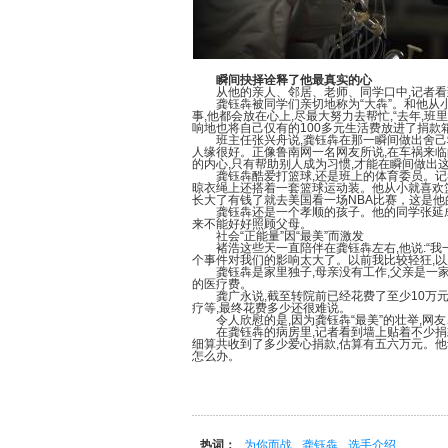
瞬间抉择诠释了他最真实的心
从他的亲人、邻居、老师、同学口中,记者看
龚钰犇被同学们亲切地称为“大犇”。和他从小
事,他都会放在心上,尽最大努力去帮忙,“去年,班
响地也将自己仅有的100多元生活费放进了捐款
班主任张兴舟说,龚钰犇在那一瞬间做出舍己救
人缘很好。正像鲁南网一名网友所说,在车祸来临
的内心,只有帮助别人成为习惯,才能在瞬间做出
龚钰犇酷爱打篮球,还是班上的体育委员。记者
晾衣绳上还搭着一套篮球运动装。他从小就喜欢篮
长大了有钱了就去美国看一场NBA比赛，这是他
龚钰犇还是一个孝顺的孩子。他的同学张延成告
来不能好好照顾父母。
社会“正能量”因“最美”而激发
褚浩这些天一直陪伴在龚钰犇左右,他说:“我一
个事件对我们的影响太大了。以前我比较轻狂,以
龚钰犇是家里独子,母亲没有工作,父亲是一家
的医疗费。
龚广永说,截至转院前已经花费了至少10万元
疗等,最终花费多少还很难说。
令人欣慰的是,因为龚钰犇“最美”的壮举,网友
在龚钰犇的病房里,记者看到墙上贴着不少捐款
细算共收到了多少爱心捐款,估算有五六万元。他
怎么办。
热词：
为你而战
龚钰犇
选手介绍