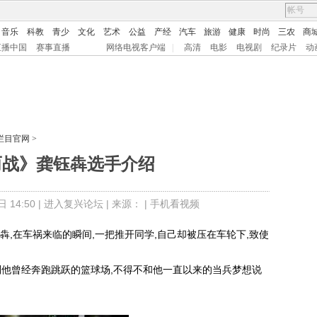
音乐
科教
青少
文化
艺术
公益
产经
汽车
旅游
健康
时尚
三农
商
直播中国
赛事直播
网络电视客户端
|
高清
电影
电视剧
纪录片
动
栏目官网
>
而战》龚钰犇选手介绍
14:50 |
进入复兴论坛
| 来源： |
手机看视频
在车祸来临的瞬间,一把推开同学,自己却被压在车轮下,致使
他曾经奔跑跳跃的篮球场,不得不和他一直以来的当兵梦想说