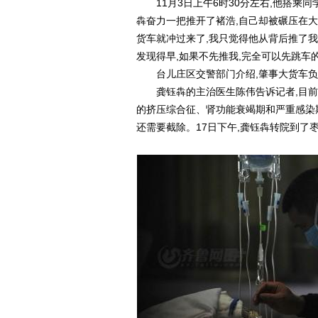
11月3日上午6时30分左右,他搭乘同
犇奋力一把推开了褚浩,自己却被碾压在大
货车就冲过来了,我只觉得他从背后推了
发现得早,如果不先推我,完全可以先跳车的
台儿庄区交警部门介绍,肇事大货车负
龚钰犇的主治医生陈伟告诉记者,目前龚
的挤压综合征、肾功能衰竭期和严重感染
还需要截除。17日下午,龚钰犇转院到了