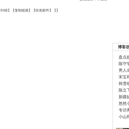
要纠错
】【
复制链接
】【
转发邮件
】【
】
博客
盘点
陈守
男人
宋宝
韩雪
陈立
新疆
悠然
专访
小山