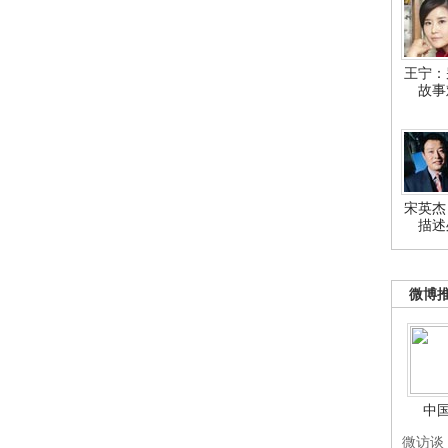
王宁：
故事
宋英杰
描述
微博
中
微访谈