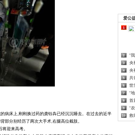
爱公
1
“
2
央
3
央
4
共
5
世
6
“
7
首
8
“
9
的病床上,刚刚换过药的龚钰犇已经沉沉睡去。在过去的近半
救
10
和背部分别经历了两次大手术,右腿高位截肢。
后将迎来高考。