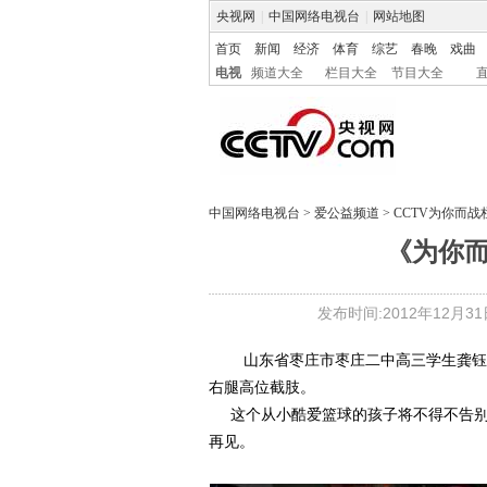
央视网
|
中国网络电视台
|
网站地图
首页
新闻
经济
体育
综艺
春晚
戏曲
电视
频道大全
栏目大全
节目大全
中国网络电视台
>
爱公益频道
>
CCTV为你而战
《为你
发布时间:2012年12月31日 
山东省枣庄市枣庄二中高三学生龚钰犇,
右腿高位截肢。
这个从小酷爱篮球的孩子将不得不告别
再见。