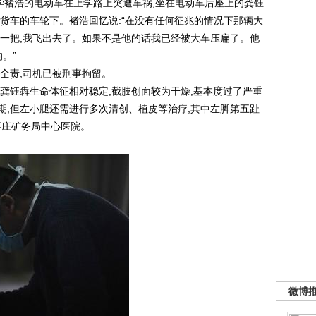
学褚浩的电动车在上学路上突遭车祸,坐在电动车后座上的龚钰
货车的车轮下。褚浩回忆说:“在没有任何征兆的情况下那辆大
我一把,我飞出去了。如果不是他的话我已经被大车压扁了。他
。”
全责,司机已被刑事拘留。
钰犇生命体征相对稳定,截肢创面较为干燥,基本度过了严重
期,但左小腿还需进行多次清创、植皮等治疗,其中左脚第五趾
枣庄矿务局中心医院。
微博