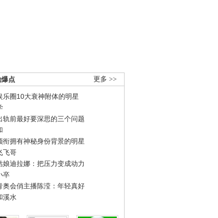
劲爆点
更多 >>
娱乐圈10大衰神附体的明星
学
出轨前最好要深思的三个问题
和
领衔拥有神秘身份背景的明星
飞飞哥
姑娘迪拉娜：把压力变成动力
小卒
青奥会俏主播陈滢：年轻真好
和溪水