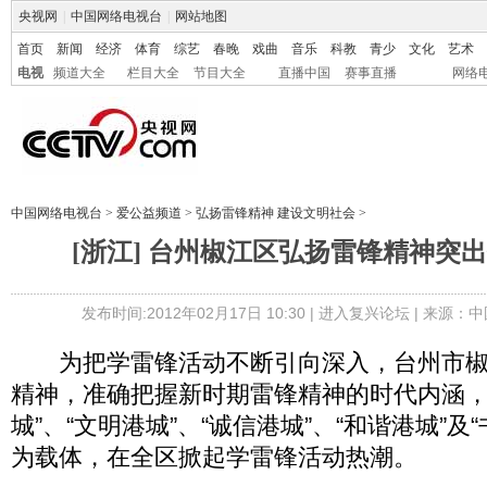
央视网
|
中国网络电视台
|
网站地图
首页
新闻
经济
体育
综艺
春晚
戏曲
音乐
科教
青少
文化
艺术
电视
频道大全
栏目大全
节目大全
直播中国
赛事直播
网络
中国网络电视台
>
爱公益频道
>
弘扬雷锋精神 建设文明社会
>
[浙江] 台州椒江区弘扬雷锋精神突
发布时间:2012年02月17日 10:30 |
进入复兴论坛
| 来源：中
为把学雷锋活动不断引向深入，台州市椒
精神，准确把握新时期雷锋精神的时代内涵，
城”、“文明港城”、“诚信港城”、“和谐港城”及
为载体，在全区掀起学雷锋活动热潮。