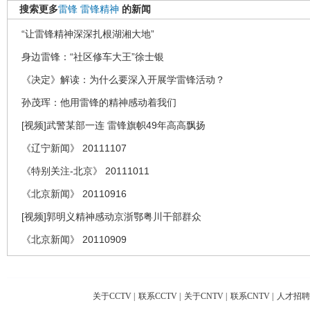
搜索更多
雷锋
雷锋精神
的新闻
“让雷锋精神深深扎根湖湘大地”
身边雷锋：“社区修车大王”徐士银
《决定》解读：为什么要深入开展学雷锋活动？
孙茂珲：他用雷锋的精神感动着我们
[视频]武警某部一连 雷锋旗帜49年高高飘扬
《辽宁新闻》 20111107
《特别关注-北京》 20111011
《北京新闻》 20110916
[视频]郭明义精神感动京浙鄂粤川干部群众
《北京新闻》 20110909
关于CCTV
|
联系CCTV
|
关于CNTV
|
联系CNTV
|
人才招聘