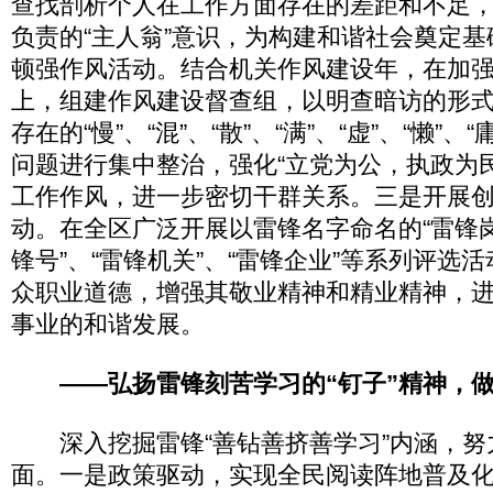
查找剖析个人在工作方面存在的差距和不足
负责的“主人翁”意识，为构建和谐社会奠定
顿强作风活动。结合机关作风建设年，在加
上，组建作风建设督查组，以明查暗访的形
存在的“慢”、“混”、“散”、“满”、“虚”、“懒”、“
问题进行集中整治，强化“立党为公，执政为
工作作风，进一步密切干群关系。三是开展
动。在全区广泛开展以雷锋名字命名的“雷锋岗”
锋号”、“雷锋机关”、“雷锋企业”等系列评选
众职业道德，增强其敬业精神和精业精神，
事业的和谐发展。
——弘扬雷锋刻苦学习的“钉子”精神，做
深入挖掘雷锋“善钻善挤善学习”内涵，努
面。一是政策驱动，实现全民阅读阵地普及化