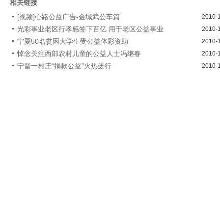
相关链接
[视频]心路公益广告-金城武公车篇
2010-
光彩事业老区行孝感签下百亿 用于老区公益事业
2010-
宁夏50名贫困大学生受公益体彩资助
2010-
悼念关注西部农村儿童的公益人士冯继春
2010-
宁晋一村庄“捐款公益”火热进行
2010-