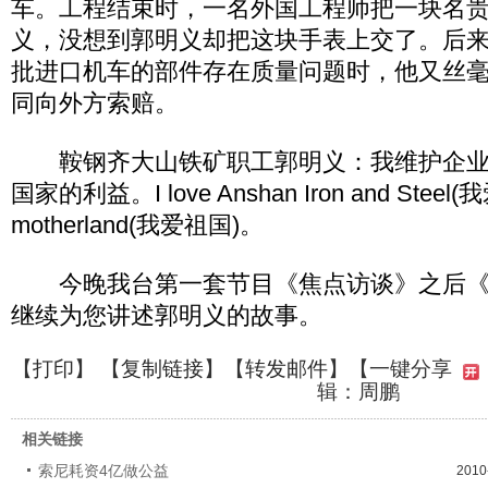
车。工程结束时，一名外国工程师把一块名
义，没想到郭明义却把这块手表上交了。后
批进口机车的部件存在质量问题时，他又丝
同向外方索赔。
鞍钢齐大山铁矿职工郭明义：我维护企业
国家的利益。I love Anshan Iron and Steel(
motherland(我爱祖国)。
今晚我台第一套节目《焦点访谈》之后《
继续为您讲述郭明义的故事。
【
打印
】 【
复制链接
】【
转发邮件
】
【一键分享
辑：周鹏
相关链接
索尼耗资4亿做公益
2010