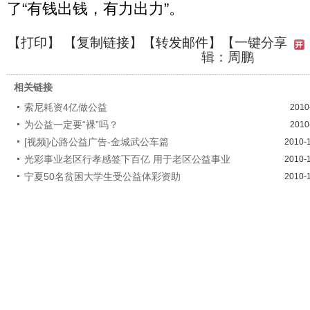
了“有钱出钱，有力出力”。
【
打印
】 【
复制链接
】【
转发邮件
】
【一键分享
辑：周鹏
相关链接
索尼耗资4亿做公益
2010
为公益一定要“裸”吗？
2010
[视频]心路公益广告-金城武公车篇
2010-
光彩事业老区行孝感签下百亿 用于老区公益事业
2010-
宁夏50名贫困大学生受公益体彩资助
2010-