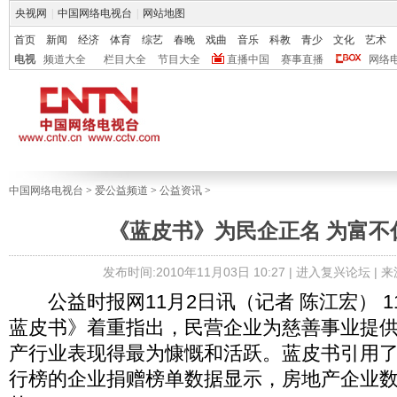
央视网
|
中国网络电视台
|
网站地图
首页
新闻
经济
体育
综艺
春晚
戏曲
音乐
科教
青少
文化
艺术
电视
频道大全
栏目大全
节目大全
直播中国
赛事直播
网络
中国网络电视台
>
爱公益频道
>
公益资讯
>
《蓝皮书》为民企正名 为富不
发布时间:2010年11月03日 10:27 |
进入复兴论坛
| 
公益时报网11月2日讯（记者 陈江宏） 1
蓝皮书》着重指出，民营企业为慈善事业提
产行业表现得最为慷慨和活跃。蓝皮书引用了2
行榜的企业捐赠榜单数据显示，房地产企业