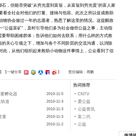
石，但能否突破“从穷光蛋到富翁，从富翁到穷光蛋”的富人家
要看全社会对他们的打量、接纳与包容。此次之所以促成救助
动物协会做过一年的志愿者，熟悉了解这里的情况。这提醒政
一“公益富矿”，及时引导他们多为社会做些公益之事，主动指
急需要帮助困难群体；告诉他们如何去联系；用什么样的方式救
面面的关心引领之下，增加与各个不同阶层的交流沟通，以消除
对此，从他们组织起来救助小动物这件事情上，公众看到了信
】
【一键分享
】
责任编辑：周鹏
热词推荐
需要孵化器
CNTV
2010-11-5
益轨道
爱公益
2010-11-3
公益资讯
2010-11-3
贫童
富二代
2010-11-3
公益
2010-11-2
微博