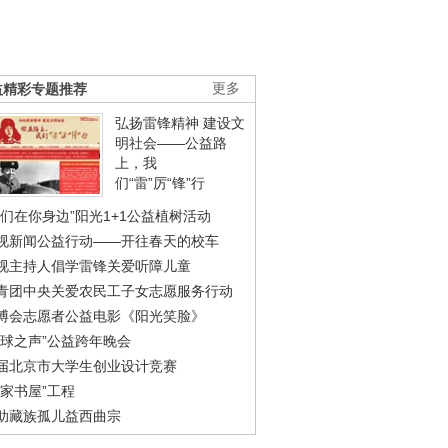
益精彩专题推荐
更多
弘扬雷锋精神 建设文
明社会——公益路
上，我
们“雷”厉“锋”行
我们在你身边”阳光1+1公益植树活动
视新闻公益行动——开往春天的校车
视主持人倡学雷锋关爱听障儿童
青团中央关爱农民工子女志愿服务行动
博会志愿者公益电影《阳光笑脸》
地球之声”公益跨年晚会
届北京市大学生创业设计竞赛
农家书屋”工程
助藏族孤儿益西曲宗