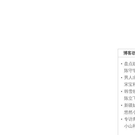
博客
盘点
陈守
男人
宋宝
韩雪
陈立
新疆
悠然
专访
小山