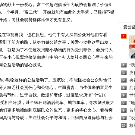
动物献上一份爱心。富二代超跑俱乐部为该协会捐赠了价值6
吃一个半月。“富二代”一开始就能有如此的大手笔，已经很不错
开始，向社会弱势群体延伸才更有意义。
爱公
也在审视自我，也在反思。他们中有人深知公众对他们有看
1
看到了前方的路，从努力做公益之事，关爱小动物这里出发，
意，就是为了不使这次捐赠小动物的行为受到非议，会员们大
正在小心翼翼地修复由他们中的个别人给社会民众心里带来的
与公益活动的诚心诚意。
“
2
央
3
助小动物这样的公益活动了。应该说，不能怪社会公众对他们
央
4
分人缺乏社会责任心和公德心，生而贵胄、与生俱来的富足生
共
5
勉与节约，过于自我、散漫和奢侈，过度追求所谓“个性张
世
6
感受相当冷漠，甚至疯狂到酒后驾车、城市飙车，寻求刺激最大
“
7
他们更多地接触到底层民众的生态，更多的将心比心、看待突
首
8
间真情与冷暖，关注社会公平与和谐，回归自身道德感与社会
“
9
救
10