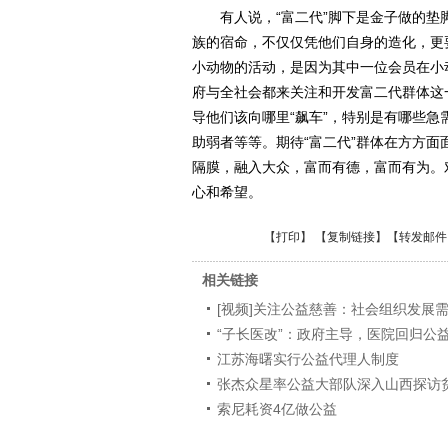
有人说，“富二代”脚下是金子做的垫脚
族的宿命，不仅仅凭他们自身的造化，更
小动物的活动，是因为其中一位会员在小
府与全社会都来关注和开发富二代群体这
导他们该向哪里“飙车”，特别是有哪些
助弱者等等。期待“富二代”群体在方方
隔膜，融入大众，富而有德，富而有为。
心和希望。
【
打印
】 【
复制链接
】【
转发邮件
相关链接
[视频]关注公益慈善：社会组织发展
“子长医改”：政府主导，医院回归公
江苏海曙实行公益代理人制度
张杰众星率公益大部队深入山西探访
索尼耗资4亿做公益