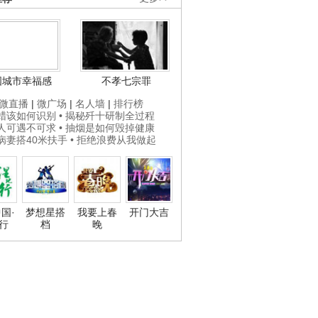
国城市幸福感
不孝七宗罪
微直播
|
微广场
|
名人墙
|
排行榜
打蜡该如何识别
• 揭秘歼十研制全过程
贵人可遇不可求
• 抽烟是如何毁掉健康
为病妻搭40米扶手
• 拒绝浪费从我做起
国·
梦想星搭
我要上春
开门大吉
行
档
晚