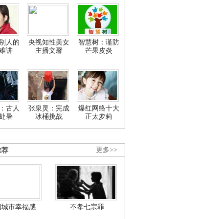
别人的
央视知性美女
智慧树：谨防
难讲
主播文馨
芒果皮炎
：古人
张泉灵：完成
爆红网络十大
处暑
冰桶挑战
正太萝莉
推荐
更多>>
国城市幸福感
不孝七宗罪