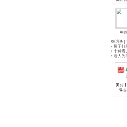
中
微访谈
|
• 橙子
• 十种
• 老人
美丽中
湿地