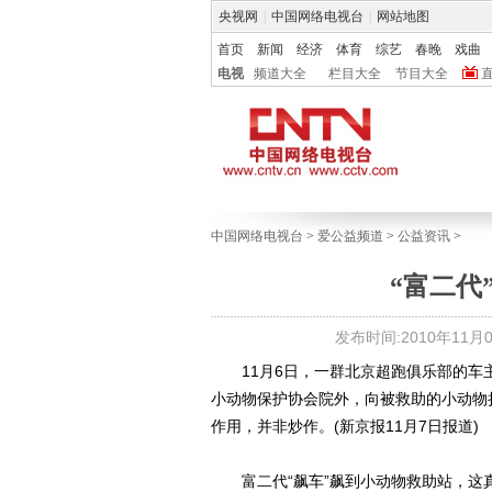
央视网
|
中国网络电视台
|
网站地图
首页
新闻
经济
体育
综艺
春晚
戏曲
电视
频道大全
栏目大全
节目大全
中国网络电视台
>
爱公益频道
>
公益资讯
>
“富二代
发布时间:2010年11月08
11月6日，一群北京超跑俱乐部的车
小动物保护协会院外，向被救助的小动物
作用，并非炒作。(新京报11月7日报道)
富二代“飙车”飙到小动物救助站，这