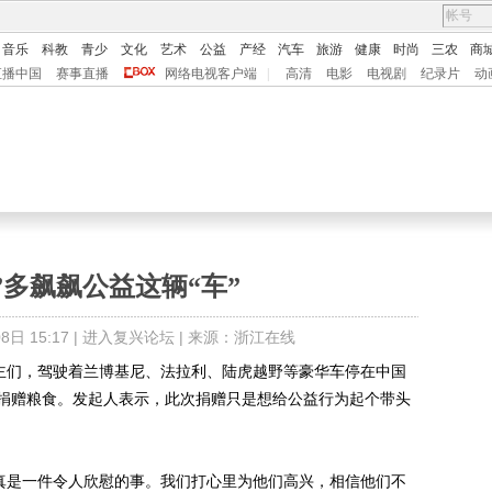
音乐
科教
青少
文化
艺术
公益
产经
汽车
旅游
健康
时尚
三农
商
直播中国
赛事直播
网络电视客户端
|
高清
电影
电视剧
纪录片
动
”多飙飙公益这辆“车”
日 15:17 |
进入复兴论坛
| 来源：浙江在线
主们，驾驶着兰博基尼、法拉利、陆虎越野等豪华车停在中国
捐赠粮食。发起人表示，此次捐赠只是想给公益行为起个带头
真是一件令人欣慰的事。我们打心里为他们高兴，相信他们不