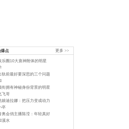
劲爆点
更多 >>
娱乐圈10大衰神附体的明星
学
出轨前最好要深思的三个问题
和
领衔拥有神秘身份背景的明星
飞飞哥
姑娘迪拉娜：把压力变成动力
小卒
青奥会俏主播陈滢：年轻真好
和溪水