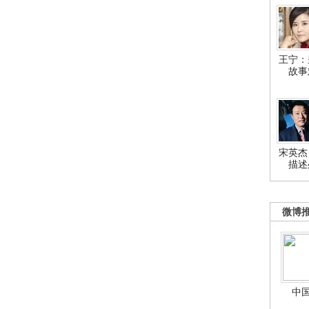
王宁：
故事
宋英杰
描述
微博
中