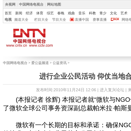
央视网
|
中国网络电视台
|
网站地图
首页
新闻
经济
体育
综艺
春晚
戏曲
音乐
科教
青少
文化
艺术
电视
频道大全
栏目大全
节目大全
直播中国
赛事直播
网络
中国网络电视台
>
爱公益频道
>
公益资讯
>
进行企业公民活动 仰仗当地
发布时间:2010年11月24日 12:06 |
进入复兴论坛
|
(本报记者 徐辉) 本报记者就“微软与NG
了微软全球公司事务资深副总裁帕米拉·帕斯
微软有一个长期的目标和承诺：确保NGO