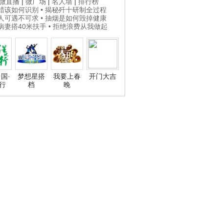
微直播
|
微广场
|
名人墙
|
排行榜
打蜡该如何识别
• 揭秘歼十研制全过程
贵人可遇不可求
• 抽烟是如何毁掉健康
为病妻搭40米扶手
• 拒绝浪费从我做起
国·
梦想星搭
我要上春
开门大吉
行
档
晚