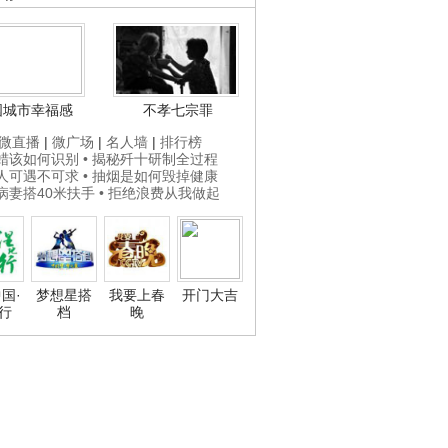
国城市幸福感
不孝七宗罪
微直播
|
微广场
|
名人墙
|
排行榜
打蜡该如何识别
• 揭秘歼十研制全过程
贵人可遇不可求
• 抽烟是如何毁掉健康
为病妻搭40米扶手
• 拒绝浪费从我做起
国·
梦想星搭
我要上春
开门大吉
行
档
晚