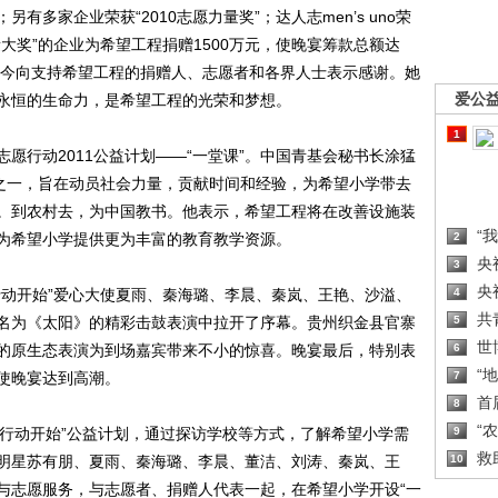
另有多家企业荣获“2010志愿力量奖”；达人志men’s uno荣
力量大奖”的企业为希望工程捐赠1500万元，使晚宴筹款总额达
顾晓今向支持希望工程的捐赠人、志愿者和各界人士表示感谢。她
爱公
永恒的生命力，是希望工程的光荣和梦想。
1
行动2011公益计划——“一堂课”。中国青基会秘书长涂猛
品之一，旨在动员社会力量，贡献时间和经验，为希望小学带去
。到农村去，为中国教书。他表示，希望工程将在改善设施装
“
为希望小学提供更为丰富的教育教学资源。
2
央
3
央
动开始”爱心大使夏雨、秦海璐、李晨、秦岚、王艳、沙溢、
4
共
名为《太阳》的精彩击鼓表演中拉开了序幕。贵州织金县官寨
5
世
的原生态表演为到场嘉宾带来不小的惊喜。晚宴最后，特别表
6
“
使晚宴达到高潮。
7
首
8
“
从行动开始”公益计划，通过探访学校等方式，了解希望小学需
9
救
明星苏有朋、夏雨、秦海璐、李晨、董洁、刘涛、秦岚、王
10
与志愿服务，与志愿者、捐赠人代表一起，在希望小学开设“一