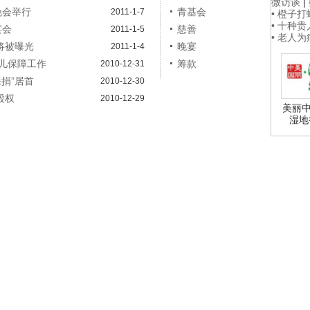
微访谈
|
晚会举行
青基会
2011-1-7
• 橙子
• 十种
宴会
慈善
2011-1-5
• 老人
将被曝光
晚宴
2011-1-4
儿保障工作
筹款
2010-12-31
裸捐”居首
2010-12-30
股权
2010-12-29
美丽中
湿地