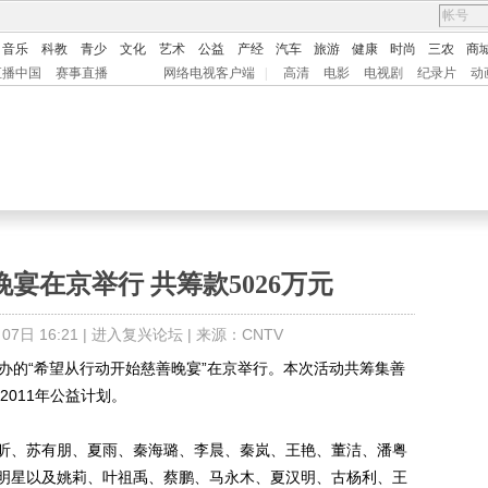
音乐
科教
青少
文化
艺术
公益
产经
汽车
旅游
健康
时尚
三农
商
直播中国
赛事直播
网络电视客户端
|
高清
电影
电视剧
纪录片
动
宴在京举行 共筹款5026万元
7日 16:21 |
进入复兴论坛
| 来源：CNTV
的“希望从行动开始慈善晚宴”在京举行。本次活动共筹集善
2011年公益计划。
、苏有朋、夏雨、秦海璐、李晨、秦岚、王艳、董洁、潘粤
明星以及姚莉、叶祖禹、蔡鹏、马永木、夏汉明、古杨利、王