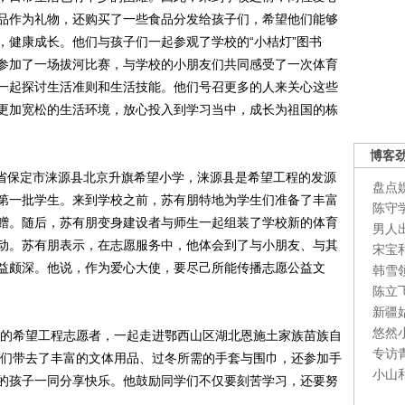
品作为礼物，还购买了一些食品分发给孩子们，希望他们能够
，健康成长。他们与孩子们一起参观了学校的“小桔灯”图书
参加了一场拔河比赛，与学校的小朋友们共同感受了一次体育
一起探讨生活准则和生活技能。他们号召更多的人来关心这些
更加宽松的生活环境，放心投入到学习当中，成长为祖国的栋
博客
北省保定市涞源县北京升旗希望小学，涞源县是希望工程的发源
盘点
第一批学生。来到学校之前，苏有朋特地为学生们准备了丰富
陈守
赠。随后，苏有朋变身建设者与师生一起组装了学校新的体育
男人
动。苏有朋表示，在志愿服务中，他体会到了与小朋友、与其
宋宝
益颇深。他说，作为爱心大使，要尽己所能传播志愿公益文
韩雪
陈立
新疆
悠然
地的希望工程志愿者，一起走进鄂西山区湖北恩施土家族苗族自
专访
子们带去了丰富的文体用品、过冬所需的手套与围巾，还参加手
小山
的孩子一同分享快乐。他鼓励同学们不仅要刻苦学习，还要努