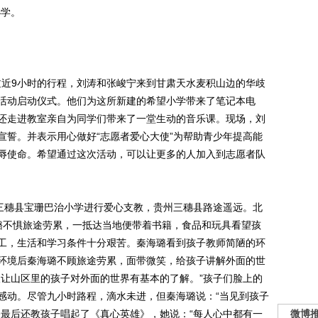
小学。
过近9小时的行程，刘涛和张峻宁来到甘肃天水麦积山边的华歧
活动启动仪式。他们为这所新建的希望小学带来了笔记本电
还走进教室亲自为同学们带来了一堂生动的音乐课。现场，刘
宣誓。并表示用心做好“志愿者爱心大使”为帮助青少年提高能
辱使命。希望通过这次活动，可以让更多的人加入到志愿者队
三穗县宝珊巴治小学进行爱心支教，贵州三穗县路途遥远。北
璐不惧旅途劳累，一抵达当地便带着书籍，食品和玩具看望孩
工，生活和学习条件十分艰苦。秦海璐看到孩子教师简陋的环
环境后秦海璐不顾旅途劳累，面带微笑，给孩子讲解外面的世
望让山区里的孩子对外面的世界有基本的了解。”孩子们脸上的
感动。尽管九小时路程，滴水未进，但秦海璐说：“当见到孩子
璐最后还教孩子唱起了《真心英雄》，她说：“每人心中都有一
微博