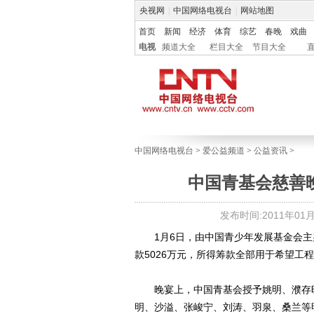
央视网
|
中国网络电视台
|
网站地图
首页
新闻
经济
体育
综艺
春晚
戏曲
电视
频道大全
栏目大全
节目大全
中国网络电视台
>
爱公益频道
>
公益资讯
>
中国青基会慈善晚
发布时间:2011年01月0
1月6日，由中国青少年发展基金会主办
款5026万元，所得筹款全部用于希望工程
晚宴上，中国青基会授予姚明、濮存昕
明、沙溢、张峻宁、刘涛、羽泉、桑兰等