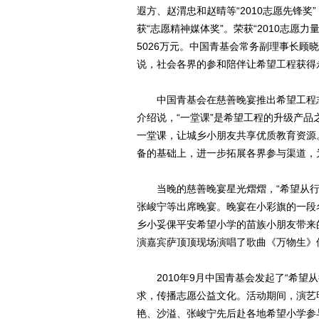
遐方、赵渭忠和赵晴等“2010志愿先锋奖”；
获“志愿精神媒体奖”。荣获“2010志愿
5026万元。中国青基会常务副理事长
说，社会各界的参和陪伴让希望工程获得
中国青基会在慈善晚宴推出希望工程志愿
介绍说，“一堂课”是希望工程的升级产
一堂课，让城乡小朋友共享优质教育资源
备的基础上，进一步拓展各界参与渠道，
当晚的慈善晚宴星光熠熠，“希望从行
张峻宁等出席晚宴。晚宴在小彩旗的一段
乡小妥倮平安希望小学的苗族小朋友带来
演嘉宾萨顶顶现场演唱了歌曲《万物生》
2010年9月中国青基会发起了“希望
求，传播志愿公益文化。活动期间，演艺
艳、沙溢、张峻宁先后赴各地希望小学参