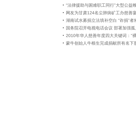
“法律援助与困难职工同行”大型公益
网友为甘肃124名尘肺病矿工办慈善
湖南试水募捐立法填补空白 “诈捐”者
国务院召开电视电话会议 部署加强孤
2010年华人慈善年度四大关键词：“
蒙牛创始人牛根生完成捐献所有名下