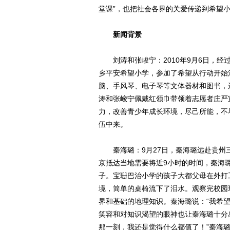
堂课”，也把社会各界的关爱传递到希望
新闻背景
刘涛和张峻宁：2010年9月6日，经
乡平安希望小学，参加了希望从行动开始
脑、手风琴、电子琴等文体器材和图书，
涛和张峻宁佩戴红领巾带领着志愿者庄严
力，改善青少年成长环境，尽己所能，不
伍中来。
秦海璐：9月27日，秦海璐远赴贵州
京抵达当地需要将近9小时的时间，秦海
子。宝珊巴治小学的孩子大都父母在外打
境，简单的桌椅流下了泪水。观察完校园
界和基础的地理知识。秦海璐说：“我希
笑容和对知识渴望的眼神也让秦海璐十分
那一刻，我还是觉得什么都值了！”秦海