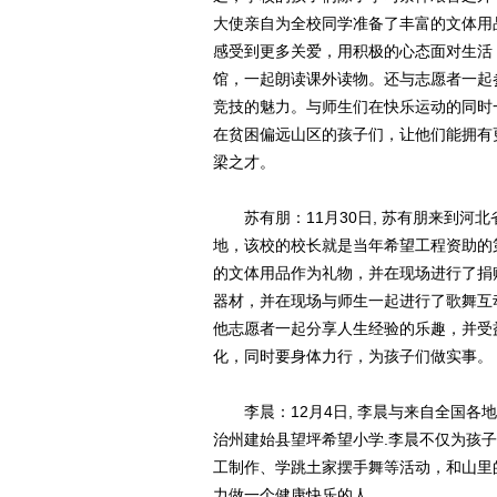
大使亲自为全校同学准备了丰富的文体用
感受到更多关爱，用积极的心态面对生活
馆，一起朗读课外读物。还与志愿者一起
竞技的魅力。与师生们在快乐运动的同时
在贫困偏远山区的孩子们，让他们能拥有
梁之才。
苏有朋：11月30日, 苏有朋来到河
地，该校的校长就是当年希望工程资助的
的文体用品作为礼物，并在现场进行了捐
器材，并在现场与师生一起进行了歌舞互
他志愿者一起分享人生经验的乐趣，并受
化，同时要身体力行，为孩子们做实事。
李晨：12月4日, 李晨与来自全国各
治州建始县望坪希望小学.李晨不仅为孩
工制作、学跳土家摆手舞等活动，和山里
力做一个健康快乐的人。