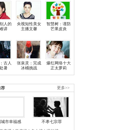
别人的
央视知性美女
智慧树：谨防
难讲
主播文馨
芒果皮炎
：古人
张泉灵：完成
爆红网络十大
处暑
冰桶挑战
正太萝莉
推荐
更多>>
国城市幸福感
不孝七宗罪