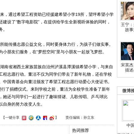
来，通过希望工程资助已经援建希望小学19所，望坪希望小学
还建设了“数字电影院”，在提供给学生全新视听体验的同时，
王宁：
务。
故事
所能传播志愿公益文化，同时要身体力行，为孩子们做实事。
为小朋友们服务，在“梦想空间”里与小朋友一起放飞梦想。
宋英杰
湖南省湘西土家族苗族自治州泸溪县潭溪镇希望小学，与来自
描述
工程志愿行动。董洁不仅为同学们带去了新年礼物，还在学校
。中国青基会向董洁颁发了希望工程志愿行动爱心大使证书。
进行了捐赠仪式。来到学校之前，董洁为全校学生准备了新年
微博
，她还与同学们一起进行了趣味猜谜、儿歌传唱、乒乓球比
以自身的努力改变人生。
】
【一键分享
】
责任编辑：孙立东
中
热词推荐