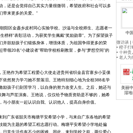
动，还是会觉得自己其实力量很微弱，希望政府和社会可以多
们带来更多的关爱。”
市朝阳区金盏乡皮村同心实验学校。沙溢与全校师生、志愿者一
中
生榜样”表彰活动，为获奖学生佩戴“奖励勋章”。为了探望孩子
微访谈
|
们并鼓励孩子们锻炼身体，增强体质，为祖国争得更多的荣
• 橙子
带领20名“小建设者”帮助学校粉刷教室，参与“梦想空间”的
• 十种
• 老人
，王艳作为希望工程爱心大使走进贵州省织金县官寨乡小妥倮
下依然努力学习她不禁落泪。王艳特别细心地为全校388名学
激励孩子们刻苦学习，以自身的努力改变人生。之后，她还与
美丽中
湿地
色歌舞与芦笙演奏。王艳说，仅仅给予物质资助是不够的，她希
，与小朋友一起认识自我、认识他人，提高自身价值。
岚来到广东省韶关市梅塘平安希望小学，与来自广东各地的希望
技能为主题的希望工程志愿行动。梅塘平安希望小学地处偏
，日常生活也有不少的困难。因此，来到学校之前，两位爱心