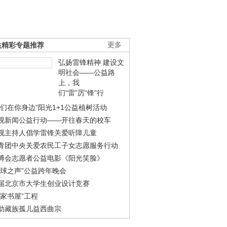
益精彩专题推荐
更多
弘扬雷锋精神 建设文
明社会——公益路
上，我
们“雷”厉“锋”行
我们在你身边”阳光1+1公益植树活动
视新闻公益行动——开往春天的校车
视主持人倡学雷锋关爱听障儿童
青团中央关爱农民工子女志愿服务行动
博会志愿者公益电影《阳光笑脸》
地球之声”公益跨年晚会
届北京市大学生创业设计竞赛
农家书屋”工程
助藏族孤儿益西曲宗