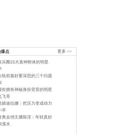
劲爆点
更多 >>
娱乐圈10大衰神附体的明星
学
出轨前最好要深思的三个问题
和
领衔拥有神秘身份背景的明星
飞飞哥
姑娘迪拉娜：把压力变成动力
小卒
青奥会俏主播陈滢：年轻真好
和溪水