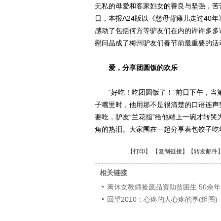
无私的母爱和客家妇女的善良与坚强，苦苦
日，本报A24版以《慈母背瘫儿走过40
感动了包括何方等驴友们在内的许许多多
慰问品成了梅州驴友们春节前最重要的活
爱，分享团圆饭的欢乐
“好吃！吃团圆饭了！”前日下午，当
子嘴里时，他用那不是很清楚的口语连声
要吃，驴友“兰花指”给他端上一碗才转
角的热泪。大家围在一起分享着包饺子吃
【
打印
】 【
复制链接
】【
转发邮件
相关链接
离休女教师捡废品资助贫困生 50余年
回望2010：心疼的人心疼的事(组图)