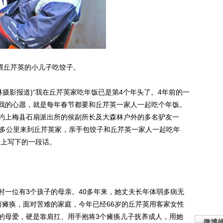
喂丘芹英的小儿子吃饺子。
摄影报道)“我在丘芹英家吃年饭已是第4个年头了。4年前的一
我的心愿，就是每年春节都要和丘芹英一家人一起吃个年饭。
约上梅县石扇派出所的侯副所长及大森林户外的多名驴友一
0多公里来到丘芹英家，亲手包饺子和丘芹英一家人一起吃年
客上写下的一段话。
一位有3个孩子的母亲。40多年来，她丈夫长年体弱多病无
而瘫痪，面对苦难的家庭，今年已经66岁的丘芹英用客家女性
的母爱，硬是靠肩扛、用手抱将3个瘫痪儿子抚养成人，用她
微博