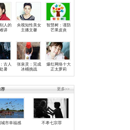
别人的
央视知性美女
智慧树：谨防
难讲
主播文馨
芒果皮炎
：古人
张泉灵：完成
爆红网络十大
处暑
冰桶挑战
正太萝莉
推荐
更多>>
国城市幸福感
不孝七宗罪