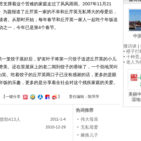
支撑着这个苦难的家庭走过了风风雨雨。2007年11月21
年》为题报道了丘芹英一家的不幸和丘芹英无私博大的母爱后，
读者。从那时开始，每年春节和丘芹英一家人一起吃个年饭送
动之一，今年已是第4个春节。
中
微访谈
|
• 橙子
• 十种
第一笼饺子蒸好后，驴友叶子将第一只饺子送进丘芹英的小儿
• 老人
赞美。还在里屋床上的老二闻到饺子的香味了，一个劲地哭叫
哭为笑。吃着饺子的丘芹英两口子已没有感谢的话，更多的是眼
年饭的乐趣，更多的是分享着全社会对这个残疾家庭的关爱。
美丽中
】
【一键分享
】
责任编辑：陈萍萍
湿地
热词推荐
曾助413人
伟大母亲
2011-1-4
无私母爱
2010-12-29
瘫痪儿子