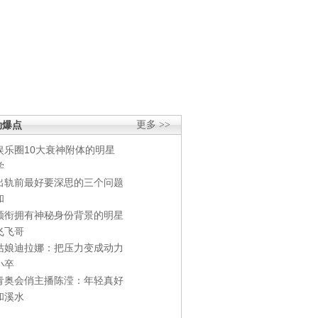
劲爆点
更多 >>
娱乐圈10大衰神附体的明星
学
出轨前最好要深思的三个问题
和
领衔拥有神秘身份背景的明星
飞飞哥
姑娘迪拉娜：把压力变成动力
小卒
青奥会俏主播陈滢：年轻真好
和溪水