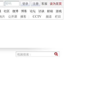
登录
注册
客服
设为首页
城
社区
微博
博客
论坛
访谈
邮箱
游戏
画片
公开课
播客
|
CCTV
频道
栏目