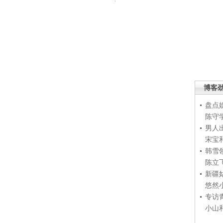
博客
盘点
陈守
男人
宋宝
韩雪
陈立
新疆
悠然
专访
小山