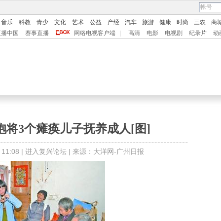
音乐
科教
青少
文化
艺术
公益
产经
汽车
旅游
健康
时尚
三农
商
直播中国
赛事直播
网络电视客户端
|
高清
电影
电视剧
纪录片
动
将3个瘫痪儿子抚养成人[图]
1:08 |
进入复兴论坛
| 来源：大洋网-广州日报