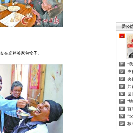
爱公
1
友在丘芹英家包饺子。
“
2
央
3
央
4
共
5
世
6
“
7
首
8
“
9
救
10