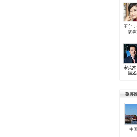
王宁：
故事
宋英杰
描述
微博
中