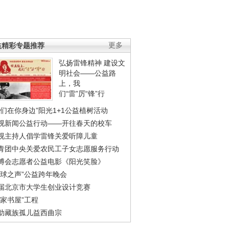
益精彩专题推荐
更多
弘扬雷锋精神 建设文
明社会——公益路
上，我
们“雷”厉“锋”行
我们在你身边”阳光1+1公益植树活动
视新闻公益行动——开往春天的校车
视主持人倡学雷锋关爱听障儿童
青团中央关爱农民工子女志愿服务行动
博会志愿者公益电影《阳光笑脸》
地球之声”公益跨年晚会
届北京市大学生创业设计竞赛
农家书屋”工程
助藏族孤儿益西曲宗