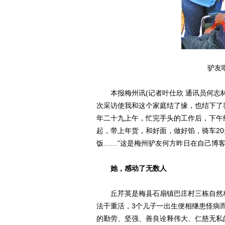
驴友
本报梅州讯(记者叶仕欣 通讯员何志林
次采访使我和这个家庭结了缘，也结下了
年二十九上午，忙完手头的工作后，下午
起，带上年货，和好面，做好馅，骑车2
饭……”这是梅州驴友何方昨日在自己博
她，感动了无数人
丘芹英是梅县石扇镇巴庄村三栋自然村
法干重活，3个儿子一出生便相继患怪病
的勤劳、坚强、善良诠释伟大、仁慈无私