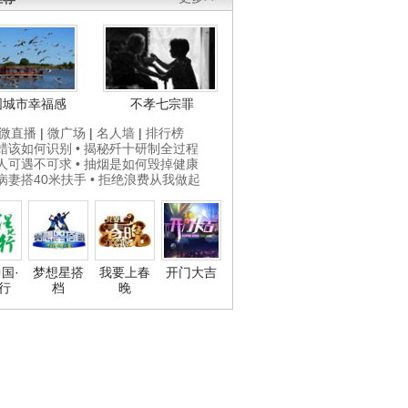
国城市幸福感
不孝七宗罪
微直播
|
微广场
|
名人墙
|
排行榜
打蜡该如何识别
• 揭秘歼十研制全过程
贵人可遇不可求
• 抽烟是如何毁掉健康
为病妻搭40米扶手
• 拒绝浪费从我做起
国·
梦想星搭
我要上春
开门大吉
行
档
晚