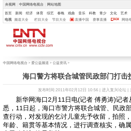
央视网
|
中国网络电视台
|
网站地图
首页
新闻
经济
体育
综艺
春晚
戏曲
音乐
科教
青少
文化
艺术
电视
频道大全
栏目大全
节目大全
直播中国
赛事直播
网络
中国网络电视台
>
爱公益频道
>
公益资讯
>
海口警方将联合城管民政部门打击
发布时间:2011年02月12日 10:56 |
进入复兴论坛
|
新华网海口2月11日电(记者 傅勇涛)记
悉，11日起，海口市警方将联合城管、民政
查行动，对发现的乞讨儿童先予收留，拍照
年龄、籍贯等基本情况，进行调查核实，确