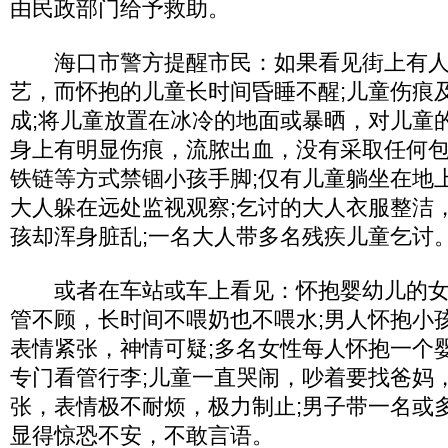
由民政部门给予救助。
海口市警方提醒市民：如果看见街上有人
艺，而怀抱的儿童长时间昏睡不醒;儿童伤痕
成;将儿童放置在冰冷的地面或暴晒，对儿童
身上有明显伤痕，流脓出血，没有采取任何包
铁链等方式禁锢小孩手脚;仅有儿童躺坐在地
大人躲在远处监视观察;乞讨的大人衣服整洁
孩却浑身脏乱;一名大人带多名残疾儿童乞讨
或者在车站或车上看见：怀抱婴幼儿的女
管不顾，长时间不喂奶也不喂水;男人怀抱小
表情紧张，神情可疑;多名女性每人怀抱一个
专门看管行李;儿童一直哭闹，吵着要找爸妈
张，表情极不耐烦，极力制止;男子带一名或
显得惊恐不安，不敢言语。