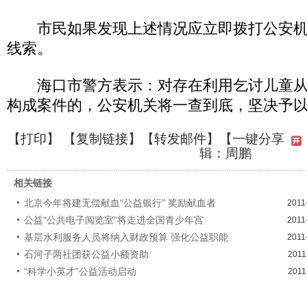
市民如果发现上述情况应立即拨打公安机
线索。
海口市警方表示：对存在利用乞讨儿童从
构成案件的，公安机关将一查到底，坚决予
【
打印
】 【
复制链接
】【
转发邮件
】
【一键分享
辑：周鹏
相关链接
北京今年将建无偿献血“公益银行” 奖励献血者
2011
公益“公共电子阅览室”将走进全国青少年宫
2011
基层水利服务人员将纳入财政预算 强化公益职能
2011
石河子两社团获公益小额资助
2011
“科学小英才”公益活动启动
2011