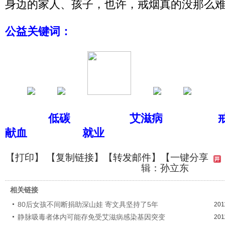
身边的家人、孩子，也许，戒烟真的没那么
公益关键词：
低碳
艾滋病
献血
就业
【
打印
】 【
复制链接
】【
转发邮件
】
【一键分享
辑：孙立东
相关链接
80后女孩不间断捐助深山娃 寄文具坚持了5年
201
静脉吸毒者体内可能存免受艾滋病感染基因突变
201