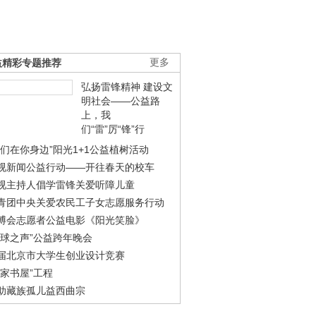
益精彩专题推荐
更多
弘扬雷锋精神 建设文
明社会——公益路
上，我
们“雷”厉“锋”行
我们在你身边”阳光1+1公益植树活动
视新闻公益行动——开往春天的校车
视主持人倡学雷锋关爱听障儿童
青团中央关爱农民工子女志愿服务行动
博会志愿者公益电影《阳光笑脸》
地球之声”公益跨年晚会
届北京市大学生创业设计竞赛
农家书屋”工程
助藏族孤儿益西曲宗