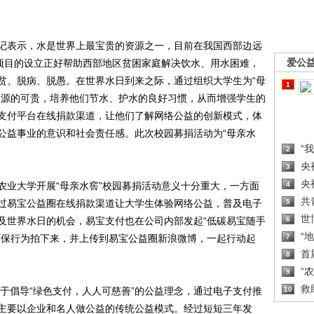
表示，水是世界上最宝贵的资源之一，目前在我国西部边远
爱公
善项目的设立正好帮助西部地区贫困家庭解决饮水、用水困难，
贫、脱病、脱愚。在世界水日到来之际，通过组织大学生为“母
1
资源的可贵，培养他们节水、护水的良好习惯，从而增强学生的
支付平台在线捐款渠道，让他们了解网络公益的创新模式，体
公益事业的意识和社会责任感。此次校园募捐活动为“母亲水
“
。
2
央
3
央
业大学开展“母亲水窖”校园募捐活动意义十分重大，一方面
4
共
过易宝公益圈在线捐款渠道让大学生体验网络公益，普及电子
5
世
及世界水日的机会，易宝支付也在公司内部发起“低碳易宝随手
6
“
环保行为拍下来，并上传到易宝公益圈新浪微博，一起行动起
7
首
8
“
9
救
于倡导“绿色支付，人人可慈善”的公益理念，通过电子支付推
10
主要以企业和名人做公益的传统公益模式。经过短短三年发