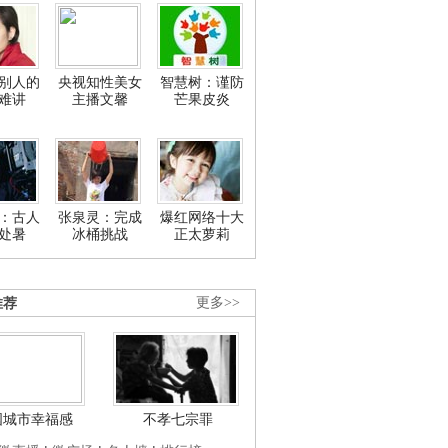
别人的
央视知性美女
智慧树：谨防
难讲
主播文馨
芒果皮炎
：古人
张泉灵：完成
爆红网络十大
处暑
冰桶挑战
正太萝莉
推荐
更多>>
国城市幸福感
不孝七宗罪