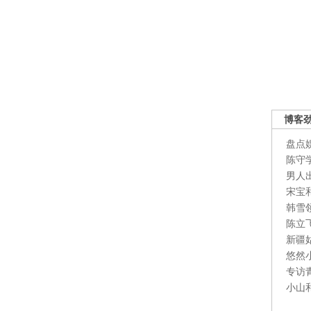
博客
盘点
陈守
男人
宋宝
韩雪
陈立
新疆
悠然
专访
小山