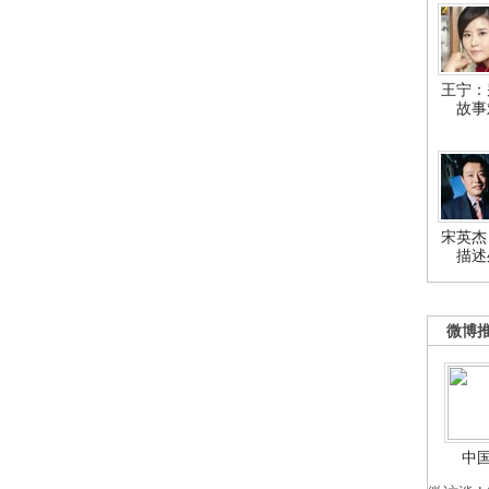
王宁：
故事
宋英杰
描述
微博
中