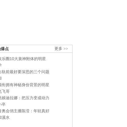
劲爆点
更多 >>
娱乐圈10大衰神附体的明星
学
出轨前最好要深思的三个问题
和
领衔拥有神秘身份背景的明星
飞飞哥
姑娘迪拉娜：把压力变成动力
小卒
青奥会俏主播陈滢：年轻真好
和溪水