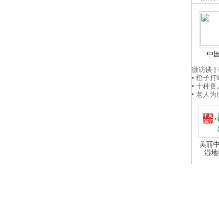
中
微访谈
|
• 橙子
• 十种
• 老人
美丽中
湿地