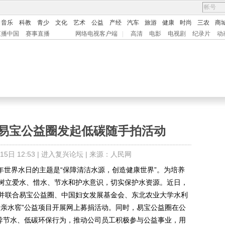
音乐
科教
青少
文化
艺术
公益
产经
汽车
旅游
健康
时尚
三农
商
直播中国
赛事直播
网络电视客户端
|
高清
电影
电视剧
纪录片
动
 易宝公益圈发起低碳随手拍活动
日 12:53 |
进入复兴论坛
| 来源：人民网
年世界水日的主题是“保障清洁水源，创造健康世界”。为培养
树立爱水、惜水、节水和护水意识，切实保护水资源。近日，
并联合易宝公益圈、中国妇女发展基金会、东北农业大学水利
母亲水窖”公益项目开展网上募捐活动。同时，易宝公益圈在公
倡导节水、低碳环保行为，推动公司员工积极参与公益事业，用