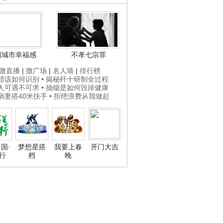
国城市幸福感
不孝七宗罪
微直播
|
微广场
|
名人墙
|
排行榜
打蜡该如何识别
• 揭秘歼十研制全过程
贵人可遇不可求
• 抽烟是如何毁掉健康
为病妻搭40米扶手
• 拒绝浪费从我做起
国·
梦想星搭
我要上春
开门大吉
行
档
晚