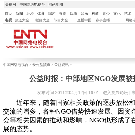
央视网
|
中国网络电视台
|
网站地图
首页
新闻
经济
体育
综艺
春晚
戏曲
音乐
科教
青少
文化
艺术
电视
频道大全
栏目大全
节目大全
直播中国
赛事直播
网络
中国网络电视台
>
爱公益频道
>
公益资讯
>
公益时报：中部地区NGO发展被
发布时间:2011年04月12日 16:01 |
进入复兴论坛
|
近年来，随着国家相关政策的逐步放松和
交流的增多，各种NGO借势快速发展。因资
会等相关因素的推动和影响，NGO也形成了
展的态势。