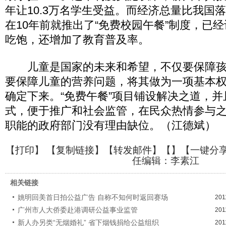
年让10.3万名学生受益。而经济总量比我国
在10年前就推出了“免费校园午餐”制度，已经
吃饱，还增加了教育普及率。
儿童是国家的未来和希望，不仅要保障孩
要保障儿童的营养问题，将其做为一项基本
确定下来。“免费午餐”项目铺设解决之道，
式，便于推广和社会监管，在民众热情参与
职能的政府部门没有理由缺位。（江德斌）
【
打印
】 【
复制链接
】【
转发邮件
】【
】
【一键分
任编辑：李素江
相关链接
姚明回美首日拍公益广告 自称不知何时返回赛场
201
广州市人大侨委赴港调研公益事业监管
201
新人办另类“无烟婚礼” 省下烟钱捐给公益组织
201