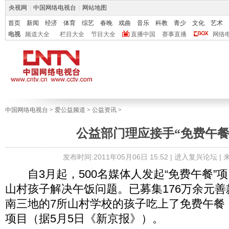
央视网
|
中国网络电视台
|
网站地图
首页
新闻
经济
体育
综艺
春晚
戏曲
音乐
科教
青少
文化
艺术
电视
频道大全
栏目大全
节目大全
直播中国
赛事直播
网络
中国网络电视台
>
爱公益频道
>
公益资讯
>
公益部门理应接手“免费午餐
发布时间:2011年05月06日 15:52 |
进入复兴论坛
|
自3月起，500名媒体人发起“免费午餐”
山村孩子解决午饭问题。已募集176万余元
南三地的7所山村学校的孩子吃上了免费午餐
项目（据5月5日《新京报》）。