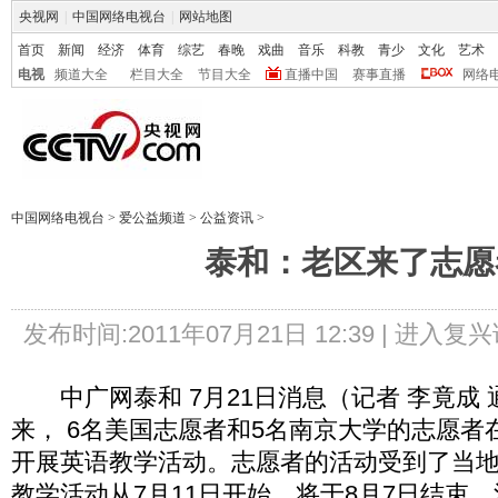
央视网
|
中国网络电视台
|
网站地图
首页
新闻
经济
体育
综艺
春晚
戏曲
音乐
科教
青少
文化
艺术
电视
频道大全
栏目大全
节目大全
直播中国
赛事直播
网络
中国网络电视台
>
爱公益频道
>
公益资讯
>
泰和：老区来了志愿
发布时间:2011年07月21日 12:39 |
进入复兴
中广网泰和 7月21日消息（记者 李竟成 
来， 6名美国志愿者和5名南京大学的志愿者
开展英语教学活动。志愿者的活动受到了当
教学活动从7月11日开始，将于8月7日结束