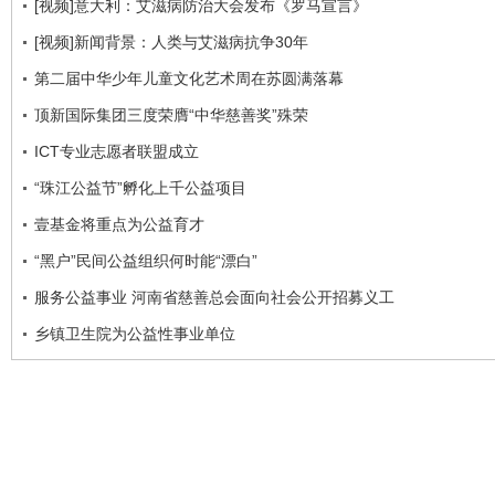
[视频]意大利：艾滋病防治大会发布《罗马宣言》
[视频]新闻背景：人类与艾滋病抗争30年
第二届中华少年儿童文化艺术周在苏圆满落幕
顶新国际集团三度荣膺“中华慈善奖”殊荣
ICT专业志愿者联盟成立
“珠江公益节”孵化上千公益项目
壹基金将重点为公益育才
“黑户”民间公益组织何时能“漂白”
服务公益事业 河南省慈善总会面向社会公开招募义工
乡镇卫生院为公益性事业单位