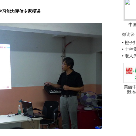
学习能力评估专家授课
中
微访谈
• 橙
• 十
• 老
美丽中
湿地