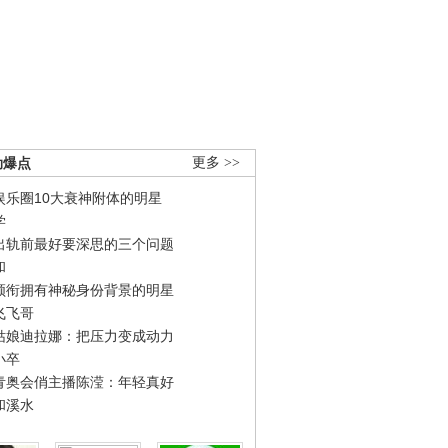
劲爆点
更多 >>
娱乐圈10大衰神附体的明星
学
出轨前最好要深思的三个问题
和
领衔拥有神秘身份背景的明星
飞飞哥
姑娘迪拉娜：把压力变成动力
小卒
青奥会俏主播陈滢：年轻真好
和溪水