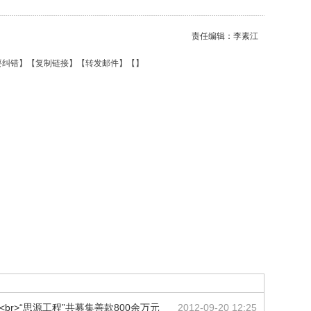
责任编辑：李素江
要纠错
】【
复制链接
】【
转发邮件
】【
】
br>“思源工程”共募集善款800余万元
2012-09-20 12:25