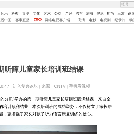
音乐
科教
青少
文化
艺术
公益
产经
汽车
旅游
健康
时尚
三农
商
直播中国
赛事直播
网络电视客户端
|
高清
电影
电视剧
纪录片
动
首期听障儿童家长培训班结课
:47 |
进入复兴论坛
| 来源：CNTV |
手机看视频
的分贝”举办的第一期听障儿童家长培训班圆满结课，来自全
的培训顺利结业。本次培训班的成功举办，不仅树立了家长帮
能，更增强了家长对孩子听力语言康复训练的信心。