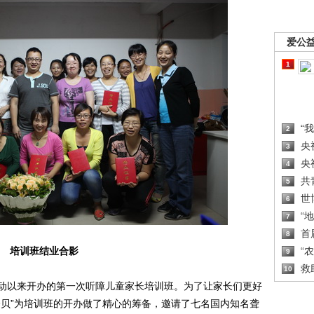
爱公
1
“
2
央
3
央
4
共
5
世
6
“
7
首
8
培训班结业合影
“
9
救
10
动以来开办的第一次听障儿童家长培训班。为了让家长们更好
分贝”为培训班的开办做了精心的筹备，邀请了七名国内知名聋