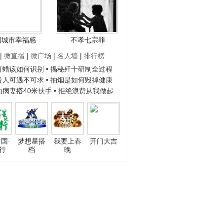
国城市幸福感
不孝七宗罪
|
微直播
|
微广场
|
名人墙
|
排行榜
子打蜡该如何识别
• 揭秘歼十研制全过程
种贵人可遇不可求
• 抽烟是如何毁掉健康
人为病妻搭40米扶手
• 拒绝浪费从我做起
国·
梦想星搭
我要上春
开门大吉
行
档
晚