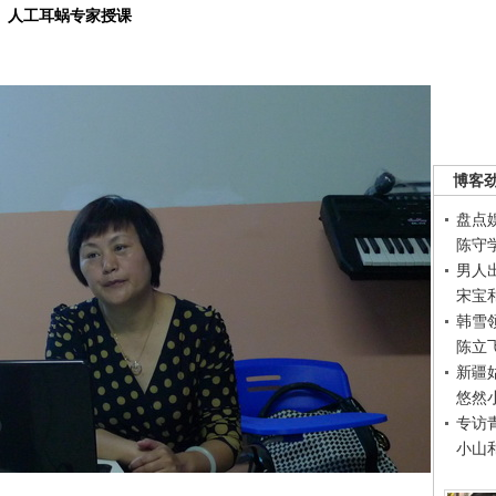
人工耳蜗专家授课
博客
盘点
陈守
男人
宋宝
韩雪
陈立
新疆
悠然
专访
小山