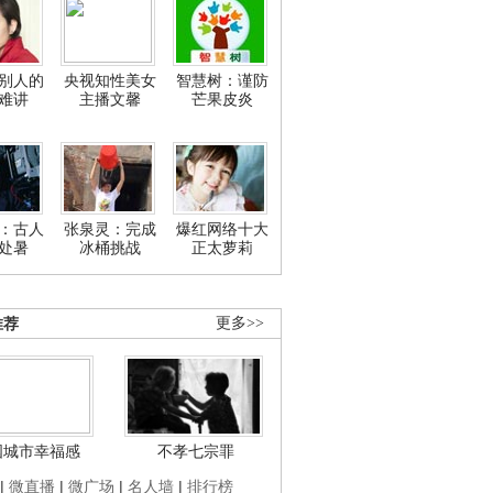
别人的
央视知性美女
智慧树：谨防
难讲
主播文馨
芒果皮炎
：古人
张泉灵：完成
爆红网络十大
处暑
冰桶挑战
正太萝莉
推荐
更多>>
国城市幸福感
不孝七宗罪
|
微直播
|
微广场
|
名人墙
|
排行榜