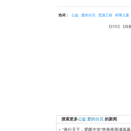
热词：
公益
爱的分贝
思源工程
听障儿童
【
打印
】【
我
搜索更多
公益
爱的分贝
的新闻
“善行天下，爱暖中华”慈善夜圆满落幕<