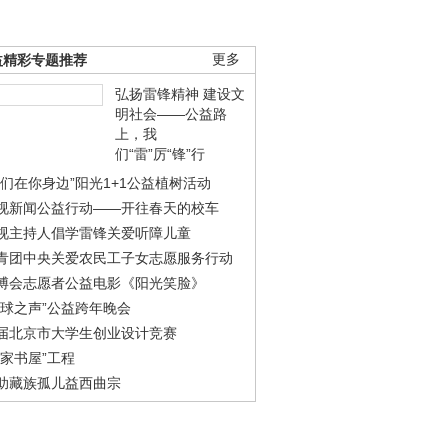
益精彩专题推荐
更多
弘扬雷锋精神 建设文
明社会——公益路
上，我
们“雷”厉“锋”行
我们在你身边”阳光1+1公益植树活动
视新闻公益行动——开往春天的校车
视主持人倡学雷锋关爱听障儿童
青团中央关爱农民工子女志愿服务行动
博会志愿者公益电影《阳光笑脸》
地球之声”公益跨年晚会
届北京市大学生创业设计竞赛
农家书屋”工程
助藏族孤儿益西曲宗