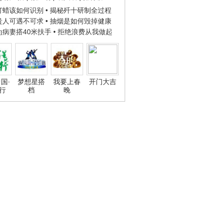
子打蜡该如何识别
• 揭秘歼十研制全过程
种贵人可遇不可求
• 抽烟是如何毁掉健康
人为病妻搭40米扶手
• 拒绝浪费从我做起
国·
梦想星搭
我要上春
开门大吉
行
档
晚