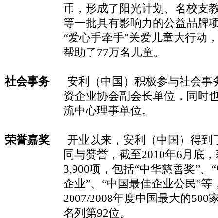
币，形成了阳光计划、名校支
等一批具有影响力的公益品牌
“爱心手牵手”关爱儿童大行动
帮助了
77
万名儿童。
社会事务
安利（中国）积极参与社会事
资企业协会副会长单位，同时
流中心理事单位。
荣誉嘉奖
开业以来，安利（中国）得到
同与赞誉，截至
2010
年
6
月底，
3,900
项，包括“中华慈善奖”、
“
企业”、“中国最佳企业公民”
2007/2008
年度中国最大的
500
名列第
92
位。