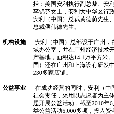
括：
美国安利执行副总裁、
安
李锦芬
女士，安利大中华区行
安利（中国）总裁
黄德荫
先生
总裁
侯伟德
先生。
机构设施
安利（中国）总部设于广州，
域办公室，并在广州经济技术
产基地，面积达
14.
1
万平方米
。
国）还在广州和上海设有研发
230
多家店铺。
公益事业
在成功经营的同时，安利（中
社会责任，采用以志愿者为主
题开展公益活动，截至
2010
年
6
类公益活动
6,000
多项，投入资