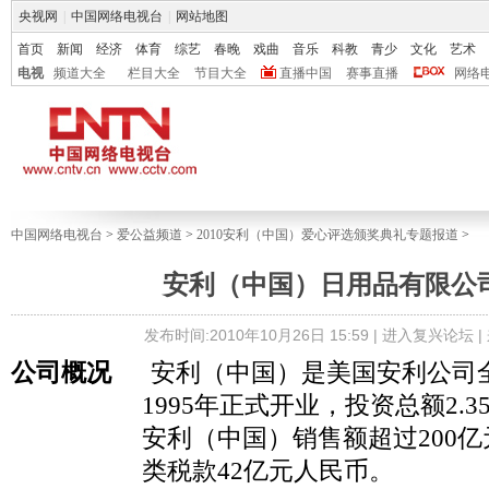
央视网
|
中国网络电视台
|
网站地图
首页
新闻
经济
体育
综艺
春晚
戏曲
音乐
科教
青少
文化
艺术
电视
频道大全
栏目大全
节目大全
直播中国
赛事直播
网络
中国网络电视台
>
爱公益频道
>
2010安利（中国）爱心评选颁奖典礼专题报道
>
安利（中国）日用品有限公
发布时间:2010年10月26日 15:59 |
进入复兴论坛
|
公司概况
安利（中国）是美国安利公司
1995
年正式开业，投资总额
2.3
安利（中国）销售额超过
200
亿
类税款
42
亿元人民币。