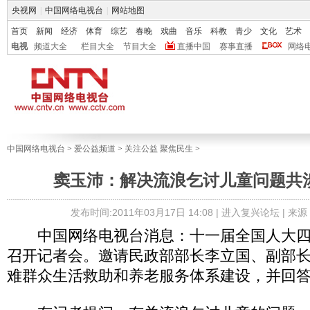
央视网
|
中国网络电视台
|
网站地图
首页
新闻
经济
体育
综艺
春晚
戏曲
音乐
科教
青少
文化
艺术
电视
频道大全
栏目大全
节目大全
直播中国
赛事直播
网络
中国网络电视台
>
爱公益频道
>
关注公益 聚焦民生
>
窦玉沛：解决流浪乞讨儿童问题共涉
发布时间:2011年03月17日 14:08 |
进入复兴论坛
| 来
中国网络电视台消息：十一届全国人大四次
召开记者会。邀请民政部部长李立国、副部
难群众生活救助和养老服务体系建设，并回