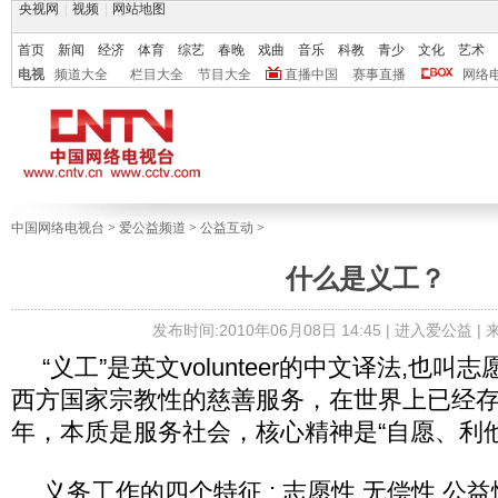
央视网
|
视频
|
网站地图
首页
新闻
经济
体育
综艺
春晚
戏曲
音乐
科教
青少
文化
艺术
电视
频道大全
栏目大全
节目大全
直播中国
赛事直播
网络
中国网络电视台
>
爱公益频道
>
公益互动
>
什么是义工？
发布时间:2010年06月08日 14:45 |
进入爱公益
|
“义工”是英文volunteer的中文译法,也叫
西方国家宗教性的慈善服务，在世界上已经存
年，本质是服务社会，核心精神是“自愿、利
义务工作的四个特征 : 志愿性 无偿性 公益