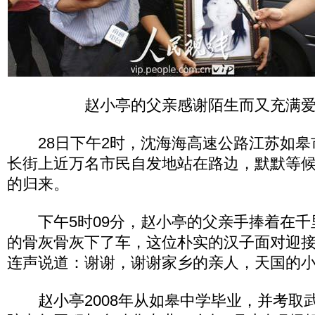
赵小亭的父亲感谢陌生而又充满
28日下午2时，沈海海高速公路江苏如皋
长街上近万名市民自发地站在路边，默默等
的归来。
下午5时09分，赵小亭的父亲手捧着在千
的骨灰骨灰下了车，这位朴实的汉子面对迎
连声说道：谢谢，谢谢家乡的亲人，天国的
赵小亭2008年从如皋中学毕业，并考取