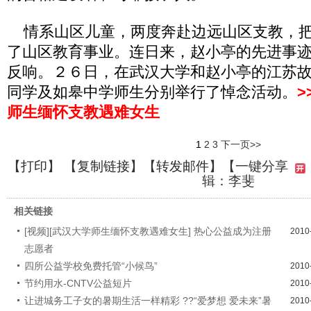
情系山区儿童，两度奔赴边远山区支教，把
了山区教育事业。连日来，赵小亭的先进事
反响。２６日，在武汉大学和赵小亭的江苏
同学及如皋中学师生分别举行了悼念活动。
>
师生缅怀支教遇难女生
1
2
3
下一页>>
【
打印
】 【
复制链接
】【
转发邮件
】
【一键分享
辑：李斐
相关链接
[视频][武汉大学师生缅怀支教遇难女生] 热心公益成为注册
2010
志愿者
四所公益学校免费托管“小候鸟”
2010
节约用水-CNTV公益短片
2010
让进城务工子女的暑期生活一样精彩 ??“爱梦想 爱未来”暑
2010