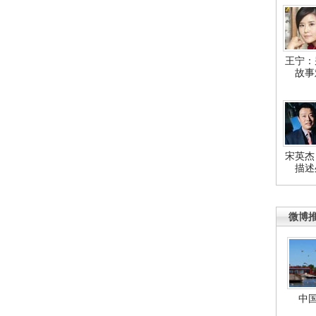
王宁：
故事
宋英杰
描述
微博
中