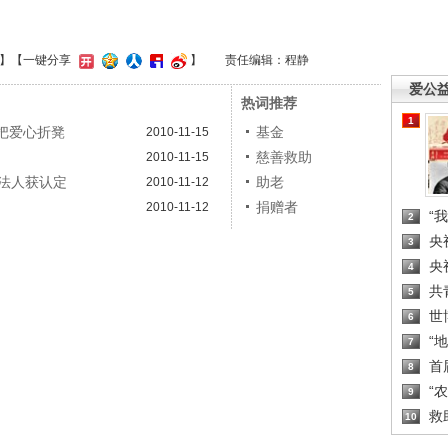
】
【一键分享
】
责任编辑：程静
爱公
热词推荐
1
把爱心折凳
基金
2010-11-15
慈善救助
2010-11-15
法人获认定
助老
2010-11-12
捐赠者
2010-11-12
“
2
央
3
央
4
共
5
世
6
“
7
首
8
“
9
救
10