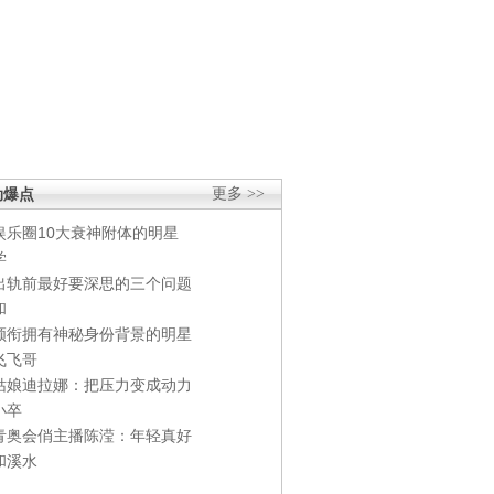
劲爆点
更多 >>
娱乐圈10大衰神附体的明星
学
出轨前最好要深思的三个问题
和
领衔拥有神秘身份背景的明星
飞飞哥
姑娘迪拉娜：把压力变成动力
小卒
青奥会俏主播陈滢：年轻真好
和溪水