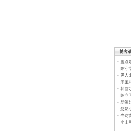
博客
盘点
陈守
男人
宋宝
韩雪
陈立
新疆
悠然
专访
小山