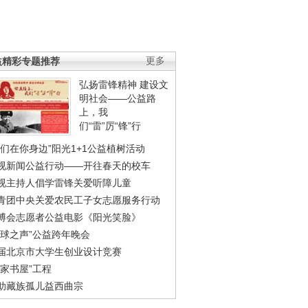
益精彩专题推荐
更多
弘扬雷锋精神 建设文
明社会——公益路
上，我
们“雷”厉“锋”行
我们在你身边”阳光1+1公益植树活动
视新闻公益行动——开往春天的校车
视主持人倡学雷锋关爱听障儿童
青团中央关爱农民工子女志愿服务行动
博会志愿者公益电影《阳光笑脸》
地球之声”公益跨年晚会
届北京市大学生创业设计竞赛
农家书屋”工程
助藏族孤儿益西曲宗