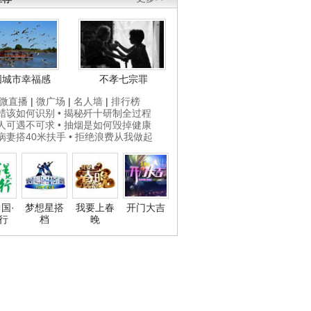
国城市幸福感
不孝七宗罪
微直播
|
微广场
|
名人墙
|
排行榜
打蜡该如何识别
• 揭秘歼十研制全过程
贵人可遇不可求
• 抽烟是如何毁掉健康
为病妻搭40米扶手
• 拒绝浪费从我做起
国·
梦想星搭
我要上春
开门大吉
行
档
晚