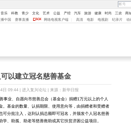
音乐
科教
青少
文化
艺术
公益
产经
汽车
旅游
健康
时尚
三农
商
直播中国
赛事直播
网络电视客户端
|
高清
电影
电视剧
纪录片
动
人可以建立冠名慈善基金
日 09:44 |
进入复兴论坛
| 来源：新华日报
善事业、自愿向市慈善总会（基金会）捐赠1万元以上的个人
金。基金的数量、认捐期限、使用意向等，由捐赠者和受赠者
也可分批注入，达到认捐总额即可冠名，并颁发个人冠名慈善
助学、助孤、助老等慈善救助或其它扶贫济困公益项目。