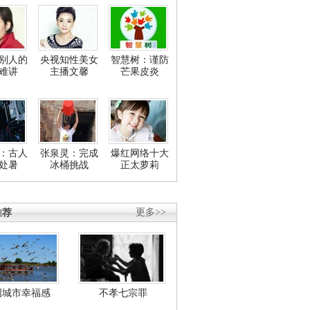
别人的
央视知性美女
智慧树：谨防
难讲
主播文馨
芒果皮炎
：古人
张泉灵：完成
爆红网络十大
处暑
冰桶挑战
正太萝莉
推荐
更多>>
国城市幸福感
不孝七宗罪