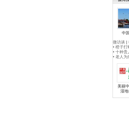
中
微访谈
|
• 橙子
• 十种
• 老人
美丽中
湿地