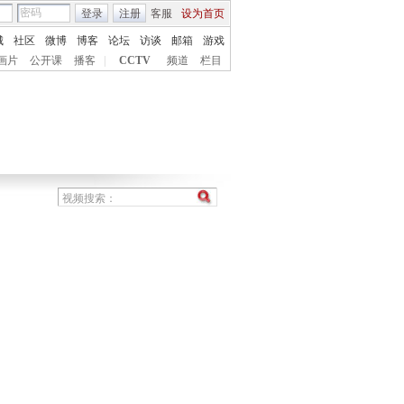
登录
注册
客服
设为首页
城
社区
微博
博客
论坛
访谈
邮箱
游戏
画片
公开课
播客
|
CCTV
频道
栏目