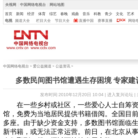
央视网
|
中国网络电视台
|
网站地图
首页
新闻
经济
体育
综艺
春晚
戏曲
音乐
科教
青少
文化
艺术
电视
频道大全
栏目大全
节目大全
直播中国
赛事直播
网络
中国网络电视台
>
爱公益频道
>
公益资讯
>
多数民间图书馆遭遇生存困境 专家建
发布时间:2010年12月20日 10:04 |
进入复兴论坛
|
在一些乡村或社区，一些爱心人士自筹资
馆，免费为当地居民提供书籍借阅。全国目前
多座。由于缺少资金支持，多数图书馆面临
新书籍，或无法正常运营。前日，在北京从