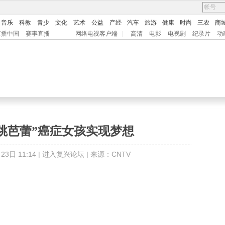
音乐
科教
青少
文化
艺术
公益
产经
汽车
旅游
健康
时尚
三农
商
直播中国
赛事直播
网络电视客户端
|
高清
电影
电视剧
纪录片
动
跳芭蕾”癌症女孩实现梦想
3日 11:14 |
进入复兴论坛
| 来源：CNTV