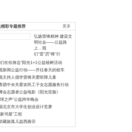
益精彩专题推荐
更多
弘扬雷锋精神 建设文
明社会——公益路
上，我
们“雷”厉“锋”行
我们在你身边”阳光1+1公益植树活动
视新闻公益行动——开往春天的校车
视主持人倡学雷锋关爱听障儿童
青团中央关爱农民工子女志愿服务行动
博会志愿者公益电影《阳光笑脸》
地球之声”公益跨年晚会
届北京市大学生创业设计竞赛
农家书屋”工程
助藏族孤儿益西曲宗