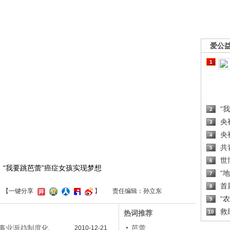
爱公
1
“
2
央
3
央
4
共
5
世
6
国：“我要跳芭蕾”癌症女孩实现梦想
“
7
首
8
】
【一键分享
】
责任编辑：孙立东
“
9
救
热词推荐
10
事业渐趋制度化
芭蕾
2010-12-21