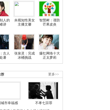
别人的
央视知性美女
智慧树：谨防
难讲
主播文馨
芒果皮炎
：古人
张泉灵：完成
爆红网络十大
处暑
冰桶挑战
正太萝莉
推荐
更多>>
国城市幸福感
不孝七宗罪