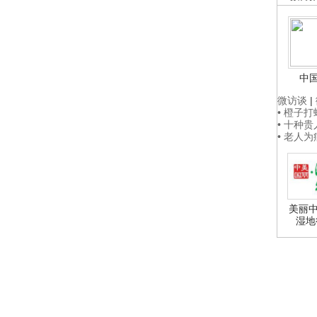
中
微访谈
|
• 橙子
• 十种
• 老人
美丽中
湿地