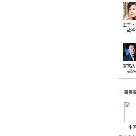
王宁：
故事
宋英杰
描述
微博
中