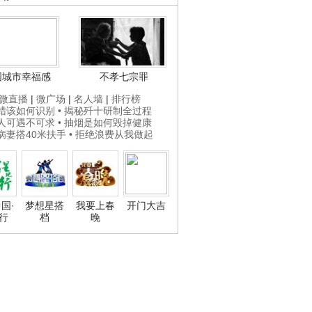
国城市幸福感
不孝七宗罪
微直播
|
微广场
|
名人墙
|
排行榜
打蜡该如何识别
• 揭秘歼十研制全过程
贵人可遇不可求
• 抽烟是如何毁掉健康
为病妻搭40米扶手
• 拒绝浪费从我做起
国·
梦想星搭
我要上春
开门大吉
行
档
晚