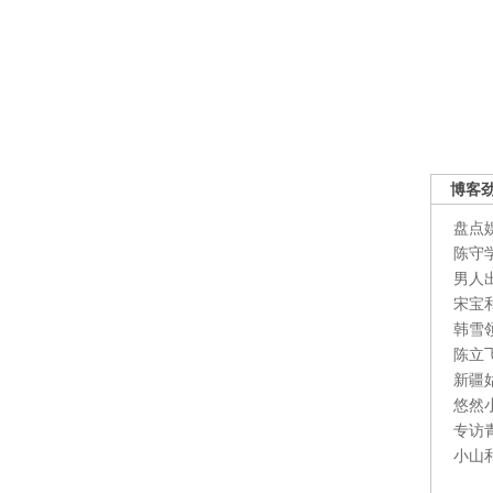
博客
盘点
陈守
男人
宋宝
韩雪
陈立
新疆
悠然
专访
小山