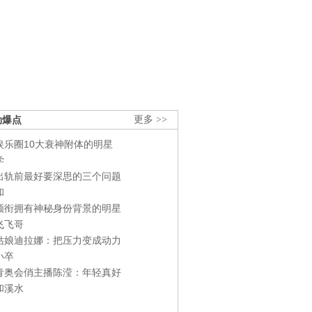
劲爆点
更多 >>
娱乐圈10大衰神附体的明星
学
出轨前最好要深思的三个问题
和
领衔拥有神秘身份背景的明星
飞飞哥
姑娘迪拉娜：把压力变成动力
小卒
青奥会俏主播陈滢：年轻真好
和溪水