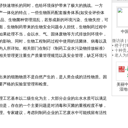
快速增长的同时，也给环境保护带来了极大的挑战。一方
产一体化的特点，一些生物医药配套服务体系(如安全评价体
药品、生物菌种管理混乱，若形成新的环境污染、生物失控，可
面，生物制药带来的生物安全问题令人担忧，生物制药过程中
中
如果处理不当，会以水、气、固体废物等方式排放到环境中，
微访谈
|
的影响。同时，生物工程制药过程中使用的活菌体、病毒以及
• 橙子
为人所详知。相关部门在制订《制药工业水污染物排放标准》
• 十种
• 老人
相关管理更注重生产质量管理规范以及安全管理，缺乏环境污
来的细胞物质不是自然产生的，是人类合成的活性物质。因
要严格的实验室管理和检查。
美丽中
湿地
工艺基本以二级生化为主，大部分企业的出水水质可以满足
准。但是，存在的一个主要问题是对消毒和灭菌的重视程度不够，
理。专家建议，考虑到制药企业的工艺废水中可能残留有活性