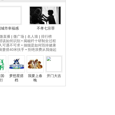
国城市幸福感
不孝七宗罪
微直播
|
微广场
|
名人墙
|
排行榜
打蜡该如何识别
• 揭秘歼十研制全过程
贵人可遇不可求
• 抽烟是如何毁掉健康
为病妻搭40米扶手
• 拒绝浪费从我做起
国·
梦想星搭
我要上春
开门大吉
行
档
晚