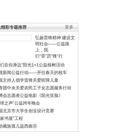
益精彩专题推荐
更多
弘扬雷锋精神 建设文
明社会——公益路
上，我
们“雷”厉“锋”行
我们在你身边”阳光1+1公益植树活动
视新闻公益行动——开往春天的校车
视主持人倡学雷锋关爱听障儿童
青团中央关爱农民工子女志愿服务行动
博会志愿者公益电影《阳光笑脸》
地球之声”公益跨年晚会
届北京市大学生创业设计竞赛
农家书屋”工程
助藏族孤儿益西曲宗