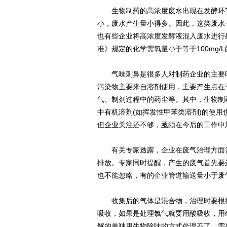
生物制药的高浓度废水出现在发酵环节
小，废水产生量小得多。因此，这类废水
也有些企业将高浓度发酵液混入废水进行
准》规定的化学需氧量小于等于100mg/
气味刺鼻是很多人对制药企业的主要印
污染物主要来自溶剂使用，主要产生点在
气、制剂过程中的药尘等。其中，生物制
中有机溶剂(如挥发性甲苯类溶剂)的使
但企业关注还不够，亟须在今后的工作中
有关专家透露，企业在废气治理方面需
排放。专家同时提醒，产生的废气首先要
也不能忽略，有的企业管道输送量小于废
收集后的气体是混合物，治理时要根据
吸收，如果是处理氯气就要用酸吸收，用
解的单独用生物除味的方式处理不了，需