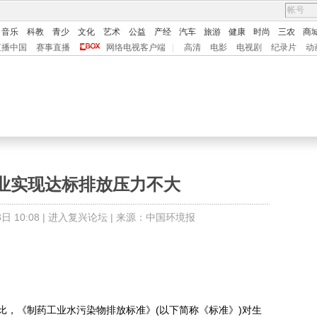
音乐
科教
青少
文化
艺术
公益
产经
汽车
旅游
健康
时尚
三农
商
直播中国
赛事直播
网络电视客户端
|
高清
电影
电视剧
纪录片
动
业实现达标排放压力不大
 10:08 |
进入复兴论坛
| 来源：中国环境报
，《制药工业水污染物排放标准》(以下简称《标准》)对生