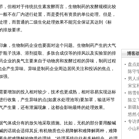
，但相对于传统抗生素发酵而言，生物制药的发酵规模比较
一般不在厂内进行处置，而是委托有资质的单位处理。但是，
处理，而普通的二级生化处理效果不能完全保证其达到《标
L的排放要求。
象，生物制药企业也要面对这个问题。生物制药产生的大气
于瓶子洗涤、溶剂提取、多肽合成仪等的排风以及实验室的排
博客
药企业的臭气主要来自于动物房和发酵过程的异味，制药过程
盘点
用也会产生异味。异味是制药企业周边居民关注和投诉的焦点，
陈守
加强。
男人
宋宝
要增加的投入相对较少，技术也更成熟，相对容易实现达标
韩雪
进行收集，产生异味的点(如废水处理池等)要加罩，输送环节
陈立
新疆
气产生量，还有泄漏现象，这都会影响最终的处理效果。
悠然
专访
气体成分有的放矢地采取措施。比如，无机的部分要用酸碱
小山
碱的话就会适得其反;有机物质也分易降解和难降解两种，难降
要先把难降解的物质处理掉。“处理系统往往有多种组合，处理