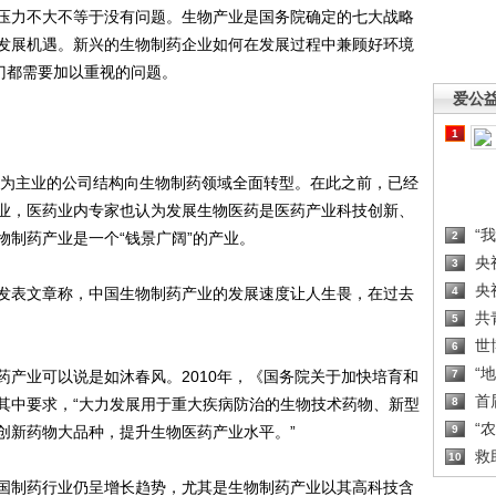
压力不大不等于没有问题。生物产业是国务院确定的七大战略
发展机遇。新兴的生物制药企业如何在发展过程中兼顾好环境
门都需要加以重视的问题。
爱公
1
为主业的公司结构向生物制药领域全面转型。在此之前，已经
业，医药业内专家也认为发展生物医药是医药产业科技创新、
“
物制药产业是一个“钱景广阔”的产业。
2
央
3
央
日发表文章称，中国生物制药产业的发展速度让人生畏，在过去
4
共
5
世
6
“
业可以说是如沐春风。2010年，《国务院关于加快培育和
7
首
其中要求，“大力发展用于重大疾病防治的生物技术药物、新型
8
“
创新药物大品种，提升生物医药产业水平。”
9
救
10
制药行业仍呈增长趋势，尤其是生物制药产业以其高科技含