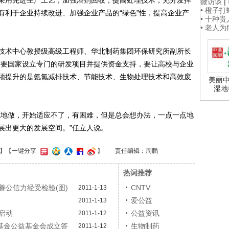
采用先进生产工艺，加强溶剂回收，提高处理技术，充分发挥
微访谈
|
• 橙子
有利于企业持续改进、加强企业产品的“绿色”性，提高企业产
• 十种
• 老人
术中心教授级高级工程师、华北制药集团环保研究所副所长
需要国家设立专门的研发项目并提供资金支持，要让高校与企业
须提升的是氨氮减排技术、节能技术、生物处理技术和高效废
美丽中
湿地
地做，开始适应不了，有困难，但是总会想办法，一点一点地
展出更大的发展空间。”任立人说。
】
【一键分享
】
责任编辑：周鹏
热词推荐
善公信力经受检验(图)
CNTV
2011-1-13
爱公益
2011-1-13
启动
公益资讯
2011-1-12
基金公益基金会成立答
生物制药
2011-1-12