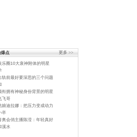
劲爆点
更多 >>
娱乐圈10大衰神附体的明星
学
出轨前最好要深思的三个问题
和
领衔拥有神秘身份背景的明星
飞飞哥
姑娘迪拉娜：把压力变成动力
小卒
青奥会俏主播陈滢：年轻真好
和溪水