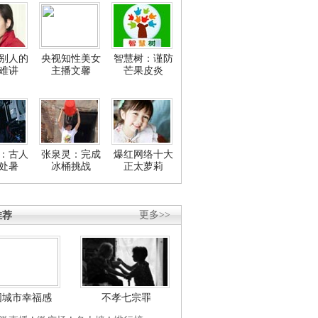
别人的
央视知性美女
智慧树：谨防
难讲
主播文馨
芒果皮炎
：古人
张泉灵：完成
爆红网络十大
处暑
冰桶挑战
正太萝莉
推荐
更多>>
国城市幸福感
不孝七宗罪