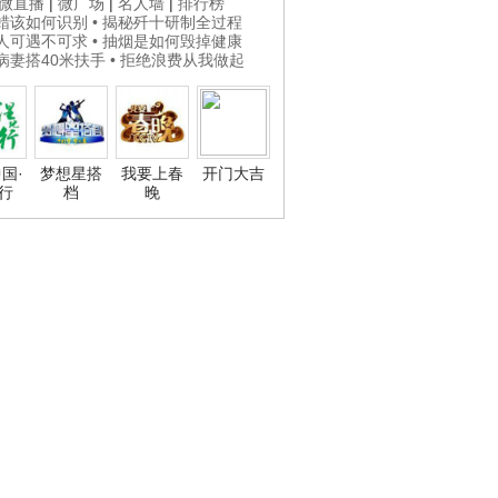
微直播
|
微广场
|
名人墙
|
排行榜
打蜡该如何识别
• 揭秘歼十研制全过程
贵人可遇不可求
• 抽烟是如何毁掉健康
为病妻搭40米扶手
• 拒绝浪费从我做起
国·
梦想星搭
我要上春
开门大吉
行
档
晚