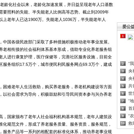
老龄化社会以来，老龄化加速发展，并日益呈现老年人口基数
需要照料的失能、半失能老人比例高等态势。截止到2009年
岁以上老年人已达1900万。失能老人1036万，半失能老年人
爱公
1
中国各级民政部门采取了多种措施积极推动老年事业发展。
养老相衔接的社会福利体系基本形成，借助专业化养老服务组
老人进行康复护理，医疗保健等，完善社区服务设施，目前全
“
服务组织17.5万个，城市便民利民服务网点69.3万个，建成
2
央
3
央
4
共
困难老年人生活救助，购买养老服务，养老机构建设等方面
5
世
，以社会需求为导向，积极鼓励和引导民间资本参与兴办养老
6
“
7
首
8
“
，国家颁布了老年人社会福利机构基本规范，老年人建筑设
9
救
准化规范文件，形成了养老服务质量、服务资质，服务规范，
10
，服务产品等一系列的相配套的标准化体系，推动养老事业规