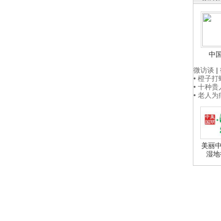
中
微访谈
|
• 橙子
• 十种
• 老人
美丽中
湿地