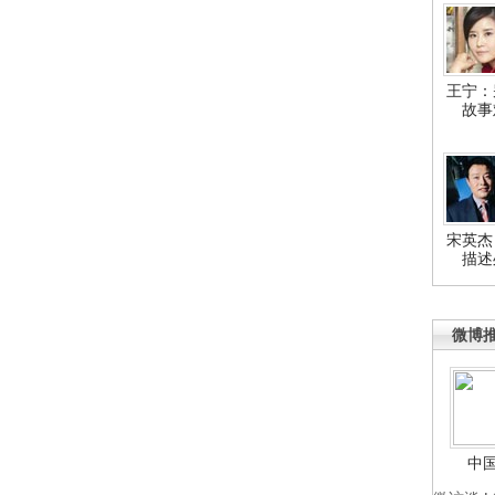
王宁：
故事
宋英杰
描述
微博
中