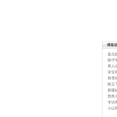
博客
盘点
陈守
男人
宋宝
韩雪
陈立
新疆
悠然
专访
小山