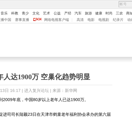
音乐
科教
青少
文化
艺术
公益
产经
汽车
旅游
健康
时尚
三农
商
直播中国
赛事直播
网络电视客户端
|
高清
电影
电视剧
纪录片
动
年人达1900万 空巢化趋势明显
日 16:17 |
进入复兴论坛
| 来源：新华网
09年底，中国80岁以上老年人已达1900万。
进司司长陆颖23日在天津市鹤童老年福利协会承办的第六届