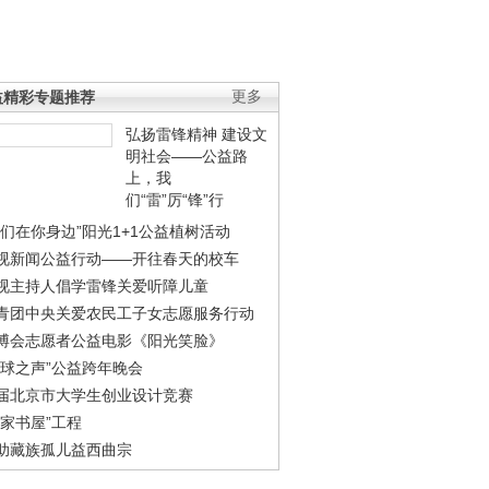
益精彩专题推荐
更多
弘扬雷锋精神 建设文
明社会——公益路
上，我
们“雷”厉“锋”行
我们在你身边”阳光1+1公益植树活动
视新闻公益行动——开往春天的校车
视主持人倡学雷锋关爱听障儿童
青团中央关爱农民工子女志愿服务行动
博会志愿者公益电影《阳光笑脸》
地球之声”公益跨年晚会
届北京市大学生创业设计竞赛
农家书屋”工程
助藏族孤儿益西曲宗