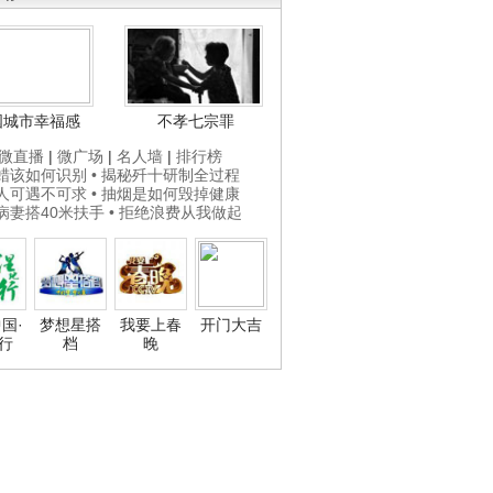
国城市幸福感
不孝七宗罪
微直播
|
微广场
|
名人墙
|
排行榜
打蜡该如何识别
• 揭秘歼十研制全过程
贵人可遇不可求
• 抽烟是如何毁掉健康
为病妻搭40米扶手
• 拒绝浪费从我做起
国·
梦想星搭
我要上春
开门大吉
行
档
晚