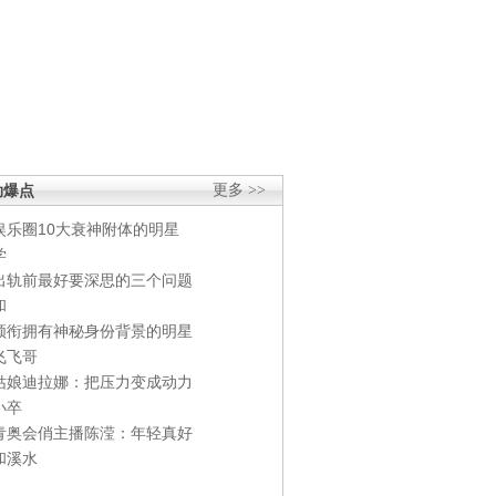
劲爆点
更多 >>
娱乐圈10大衰神附体的明星
学
出轨前最好要深思的三个问题
和
领衔拥有神秘身份背景的明星
飞飞哥
姑娘迪拉娜：把压力变成动力
小卒
青奥会俏主播陈滢：年轻真好
和溪水