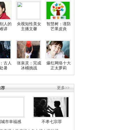
别人的
央视知性美女
智慧树：谨防
难讲
主播文馨
芒果皮炎
：古人
张泉灵：完成
爆红网络十大
处暑
冰桶挑战
正太萝莉
推荐
更多>>
国城市幸福感
不孝七宗罪