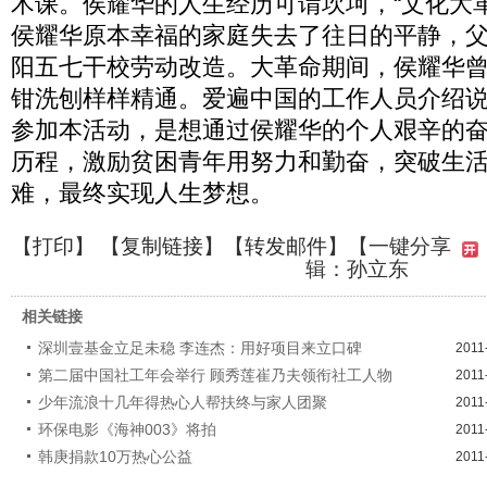
术课。侯耀华的人生经历可谓坎坷，“文化大
侯耀华原本幸福的家庭失去了往日的平静，
阳五七干校劳动改造。大革命期间，侯耀华
钳洗刨样样精通。爱遍中国的工作人员介绍
参加本活动，是想通过侯耀华的个人艰辛的
历程，激励贫困青年用努力和勤奋，突破生
难，最终实现人生梦想。
【
打印
】 【
复制链接
】【
转发邮件
】
【一键分享
辑：孙立东
相关链接
深圳壹基金立足未稳 李连杰：用好项目来立口碑
2011
第二届中国社工年会举行 顾秀莲崔乃夫领衔社工人物
2011
少年流浪十几年得热心人帮扶终与家人团聚
2011
环保电影《海神003》将拍
2011
韩庚捐款10万热心公益
2011