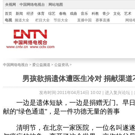
央视网
|
中国网络电视台
|
网站地图
首页
新闻
经济
体育
综艺
春晚
戏曲
音乐
科教
青少
文化
艺术
电视
频道大全
栏目大全
节目大全
直播中国
赛事直播
网络
中国网络电视台
>
爱公益频道
>
公益资讯
>
男孩欲捐遗体遭医生冷对 捐献渠道
发布时间:2011年04月14日 10:02 |
进入复兴论坛
|
一边是遗体短缺，一边是捐赠无门。早日
献的“绿色通道”，是一件功德无量的善事
清明节，在北京一家医院，一位名叫遂遂