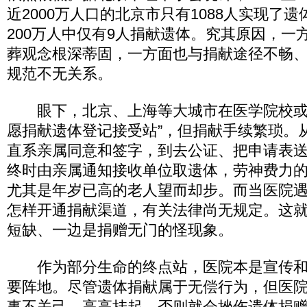
近2000万人口的北京市只有1088人实现了
200万人中仅有9人捐献遗体。究其原因，一
葬观念根深蒂固，一方面也与捐献途径不畅
规范不无关系。
眼下，北京、上海等大城市在医学院校或
愿捐献遗体登记接受站”，但捐献手续繁琐。
直系亲属同意和签字，到去公证、把申请表
终时由亲属通知接收单位取遗体，劳神费力
尤其是年岁已高的老人望而却步。而当医院
怎样开通捐献渠道，有关法律尚无规定。这
短缺、一边是捐赠无门的怪现象。
作为部分生命的终点站，医院本是宣传和
要阵地。尽管遗体捐献属于无偿行为，但医
事不关己，高高挂起，否则就会挫伤遗体捐