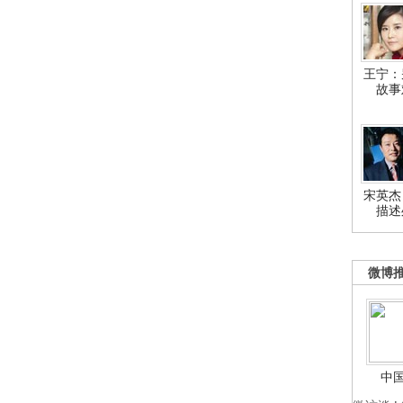
王宁：
故事
宋英杰
描述
微博
中