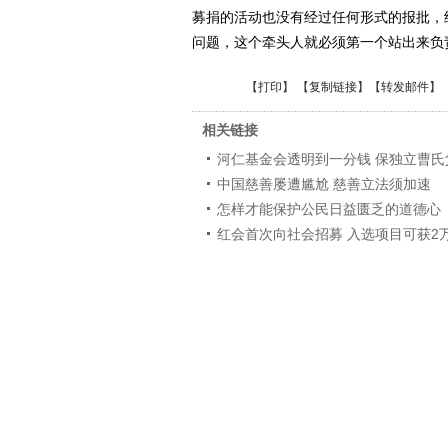
募捐的活动也没有经过任何形式的报批，
问题，这个牵头人就必须第一个站出来负
【
打印
】 【
复制链接
】【
转发邮件
】
相关链接
河仁基金会透明到一分钱 保独立曹氏
中国慈善屡遭尴尬 慈善立法须加速
怎样才能保护公民日益匮乏的道德心
红会首次向社会招募 入选项目可获2