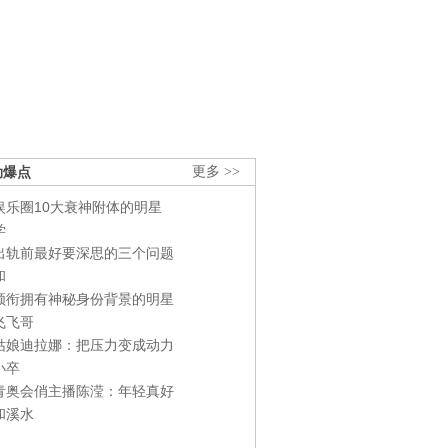
劲爆点
更多 >>
娱乐圈10大衰神附体的明星
学
出轨前最好要深思的三个问题
和
领衔拥有神秘身份背景的明星
飞飞哥
姑娘迪拉娜：把压力变成动力
小卒
青奥会俏主播陈滢：年轻真好
和溪水