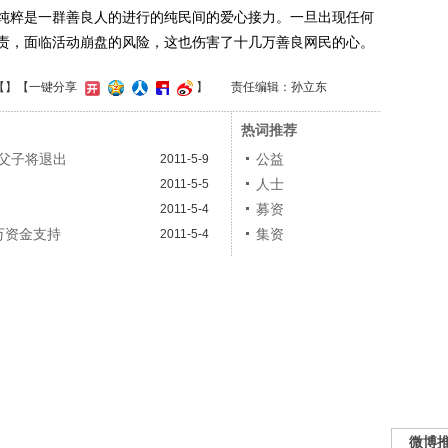
纯粹是一群善良人的进行的纯民间的爱心接力。一旦出现任何
责，面临活动崩盘的风险，这也伤害了十几万善良网民的心。
【
】
【一键分享
】
责任编辑：孙立东
热词推荐
父子将退出
公益
2011-5-9
人士
2011-5-5
募资
2011-5-4
万资金支持
集资
2011-5-4
微博