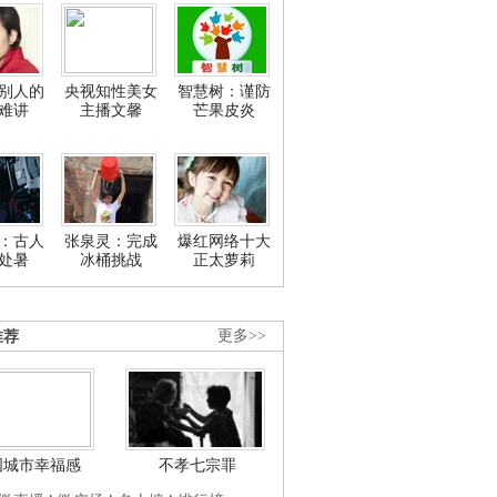
别人的
央视知性美女
智慧树：谨防
难讲
主播文馨
芒果皮炎
：古人
张泉灵：完成
爆红网络十大
处暑
冰桶挑战
正太萝莉
推荐
更多>>
国城市幸福感
不孝七宗罪