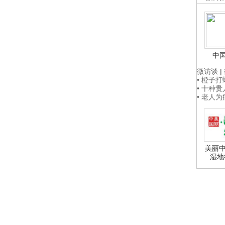
中
微访谈
|
• 橙子
• 十种
• 老人
美丽中
湿地