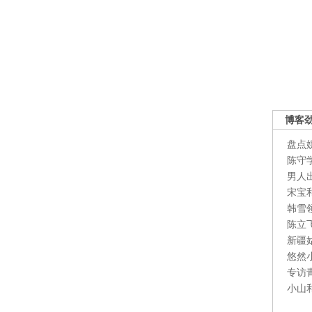
博客
盘点
陈守
男人
宋宝
韩雪
陈立
新疆
悠然
专访
小山