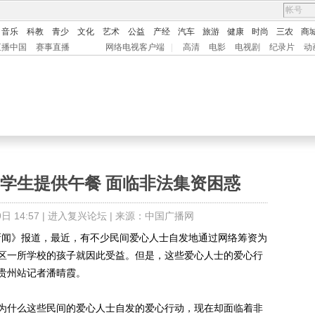
音乐
科教
青少
文化
艺术
公益
产经
汽车
旅游
健康
时尚
三农
商
直播中国
赛事直播
网络电视客户端
|
高清
电影
电视剧
纪录片
动
学生提供午餐 面临非法集资困惑
 14:57 |
进入复兴论坛
| 来源：中国广播网
闻》报道，最近，有不少民间爱心人士自发地通过网络筹资为
区一所学校的孩子就因此受益。但是，这些爱心人士的爱心行
贵州站记者潘晴霞。
什么这些民间的爱心人士自发的爱心行动，现在却面临着非