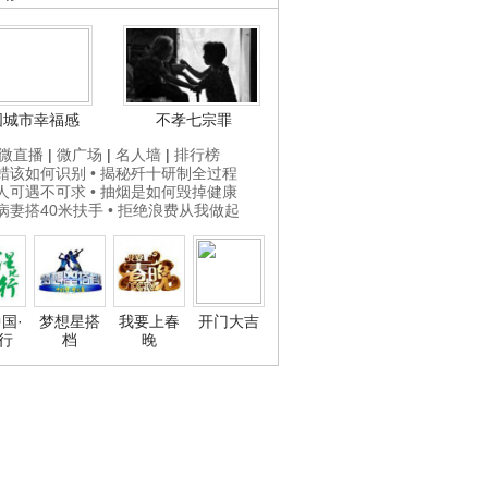
国城市幸福感
不孝七宗罪
微直播
|
微广场
|
名人墙
|
排行榜
打蜡该如何识别
• 揭秘歼十研制全过程
贵人可遇不可求
• 抽烟是如何毁掉健康
为病妻搭40米扶手
• 拒绝浪费从我做起
国·
梦想星搭
我要上春
开门大吉
行
档
晚