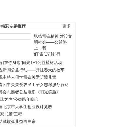
益精彩专题推荐
更多
弘扬雷锋精神 建设文
明社会——公益路
上，我
们“雷”厉“锋”行
我们在你身边”阳光1+1公益植树活动
视新闻公益行动——开往春天的校车
视主持人倡学雷锋关爱听障儿童
青团中央关爱农民工子女志愿服务行动
博会志愿者公益电影《阳光笑脸》
地球之声”公益跨年晚会
届北京市大学生创业设计竞赛
农家书屋”工程
助藏族孤儿益西曲宗