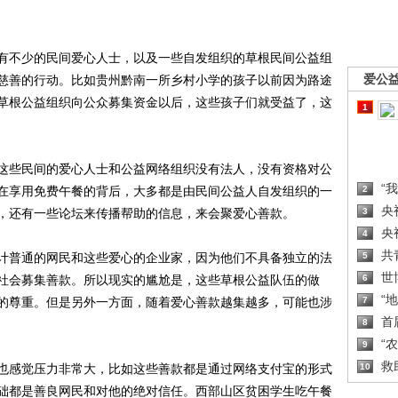
不少的民间爱心人士，以及一些自发组织的草根民间公益组
爱公
慈善的行动。比如贵州黔南一所乡村小学的孩子以前因为路途
草根公益组织向公众募集资金以后，这些孩子们就受益了，这
1
些民间的爱心人士和公益网络组织没有法人，没有资格对公
“
在享用免费午餐的背后，大多都是由民间公益人自发组织的一
2
央
，还有一些论坛来传播帮助的信息，来会聚爱心善款。
3
央
4
共
普通的网民和这些爱心的企业家，因为他们不具备独立的法
5
世
社会募集善款。所以现实的尴尬是，这些草根公益队伍的做
6
“
的尊重。但是另外一方面，随着爱心善款越集越多，可能也涉
7
首
8
“
9
救
感觉压力非常大，比如这些善款都是通过网络支付宝的形式
10
础都是善良网民和对他的绝对信任。西部山区贫困学生吃午餐