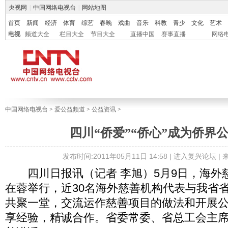
央视网
|
中国网络电视台
|
网站地图
首页
新闻
经济
体育
综艺
春晚
戏曲
音乐
科教
青少
文化
艺术
电视
频道大全
栏目大全
节目大全
直播中国
赛事直播
网络
中国网络电视台
>
爱公益频道
>
公益资讯
>
四川“侨爱”“侨心”成为侨界
发布时间:2011年05月11日 14:58 |
进入复兴论坛
|
四川日报讯（记者 李旭）5月9日，海外
在蓉举行，近30名海外慈善机构代表与我省
共聚一堂，交流运作慈善项目的做法和开展
享经验，精诚合作。省委常委、省总工会主