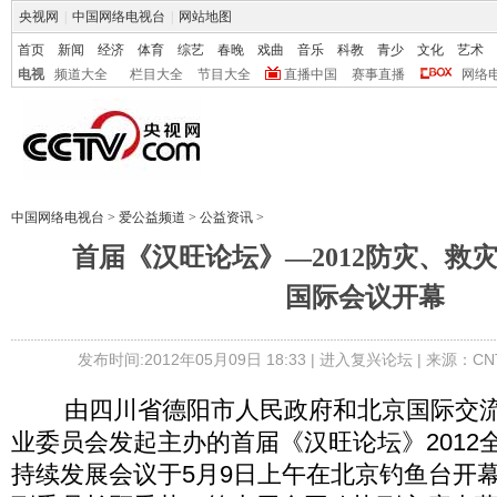
央视网
|
中国网络电视台
|
网站地图
首页
新闻
经济
体育
综艺
春晚
戏曲
音乐
科教
青少
文化
艺术
电视
频道大全
栏目大全
节目大全
直播中国
赛事直播
网络
中国网络电视台
>
爱公益频道
>
公益资讯
>
首届《汉旺论坛》—2012防灾、救
国际会议开幕
发布时间:2012年05月09日 18:33 |
进入复兴论坛
| 来源：CN
由四川省德阳市人民政府和北京国际交流
业委员会发起主办的首届《汉旺论坛》2012
持续发展会议于5月9日上午在北京钓鱼台开