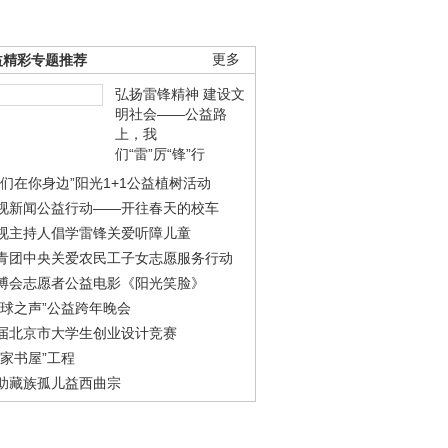
益精彩专题推荐
更多
弘扬雷锋精神 建设文
明社会——公益路
上，我
们“雷”厉“锋”行
我们在你身边”阳光1+1公益植树活动
视新闻公益行动——开往春天的校车
视主持人倡学雷锋关爱听障儿童
青团中央关爱农民工子女志愿服务行动
博会志愿者公益电影《阳光笑脸》
地球之声”公益跨年晚会
届北京市大学生创业设计竞赛
农家书屋”工程
助藏族孤儿益西曲宗