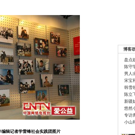
博客
盘点
陈守
男人
宋宝
韩雪
陈立
新疆
悠然
专访
小山
年编辑记者学雷锋社会实践团图片