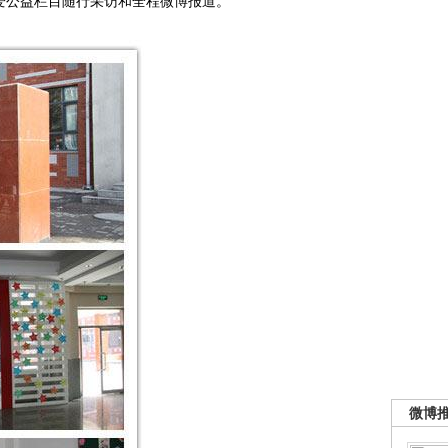
V爱公益栏目随行采访和全程微博报道。
微博