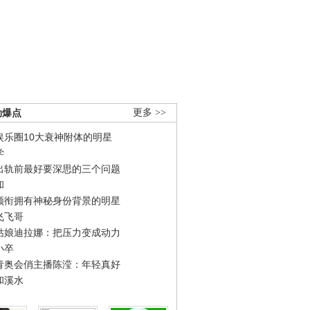
劲爆点
更多 >>
娱乐圈10大衰神附体的明星
学
出轨前最好要深思的三个问题
和
领衔拥有神秘身份背景的明星
飞飞哥
姑娘迪拉娜：把压力变成动力
小卒
青奥会俏主播陈滢：年轻真好
和溪水