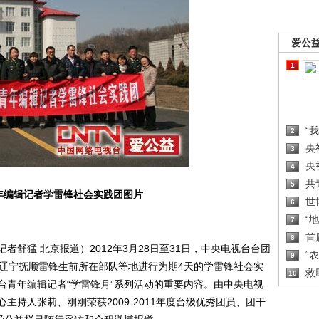
爱公
1
“
2
央
3
央
4
共
5
年编辑记者学雷锋社会实践团图片
世
6
“
7
首
8
舒猛 北京报道）2012年3月28日至31日，中央电视台台团
“
9
赴辽宁抚顺雷锋生前所在部队等地进行为期4天的学雷锋社会实
救
10
台青年编辑记者“学雷锋月”系列活动的重要内容。由中央电视
主持人张莉、刚刚荣获2009-2011年度台级优秀团员、团干