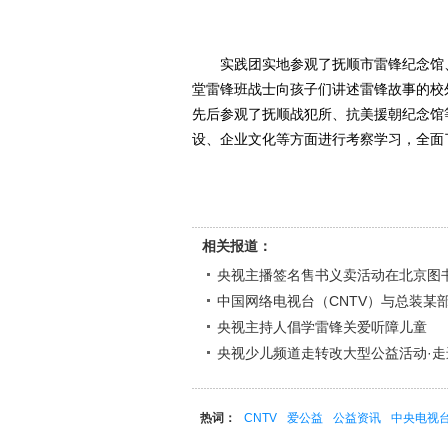
实践团实地参观了抚顺市雷锋纪念馆、
堂雷锋班战士向孩子们讲述雷锋故事的校
先后参观了抚顺战犯所、抗美援朝纪念馆
设、企业文化等方面进行考察学习，全面
相关报道：
央视主播签名售书义卖活动在北京图
中国网络电视台（CNTV）与总装某
央视主持人倡学雷锋关爱听障儿童
央视少儿频道走转改大型公益活动·走
热词：
CNTV
爱公益
公益资讯
中央电视