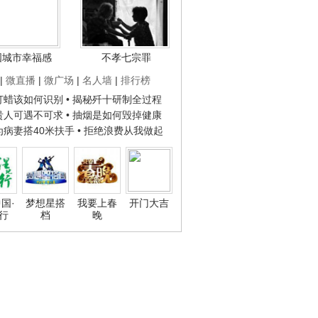
国城市幸福感
不孝七宗罪
|
微直播
|
微广场
|
名人墙
|
排行榜
子打蜡该如何识别
• 揭秘歼十研制全过程
种贵人可遇不可求
• 抽烟是如何毁掉健康
人为病妻搭40米扶手
• 拒绝浪费从我做起
国·
梦想星搭
我要上春
开门大吉
行
档
晚