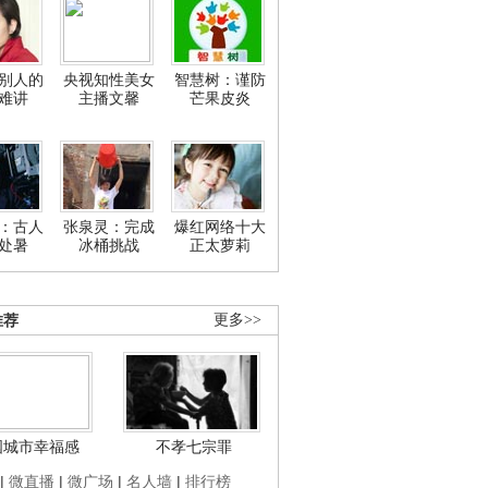
别人的
央视知性美女
智慧树：谨防
难讲
主播文馨
芒果皮炎
：古人
张泉灵：完成
爆红网络十大
处暑
冰桶挑战
正太萝莉
推荐
更多>>
国城市幸福感
不孝七宗罪
|
微直播
|
微广场
|
名人墙
|
排行榜