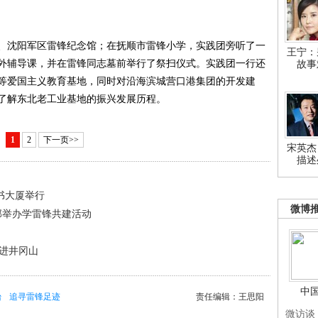
沈阳军区雷锋纪念馆；在抚顺市雷锋小学，实践团旁听了一
王宁：
外辅导课，并在雷锋同志墓前举行了祭扫仪式。实践团一行还
故事
等爱国主义教育基地，同时对沿海滨城营口港集团的开发建
了解东北老工业基地的振兴发展历程。
1
2
下一页>>
宋英杰
描述
书大厦举行
微博
部举办学雷锋共建活动
进井冈山
中
台
追寻雷锋足迹
责任编辑：王思阳
微访谈