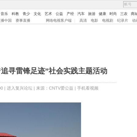
音乐
科教
青少
文化
艺术
公益
产经
汽车
旅游
健康
时尚
三农
商
直播中国
赛事直播
网络电视客户端
|
高清
电影
电视剧
纪录片
动
“追寻雷锋足迹”社会实践主题活动
0 |
进入复兴论坛
| 来源：CNTV爱公益 |
手机看视频