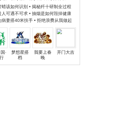
子打蜡该如何识别
• 揭秘歼十研制全过程
种贵人可遇不可求
• 抽烟是如何毁掉健康
人为病妻搭40米扶手
• 拒绝浪费从我做起
国·
梦想星搭
我要上春
开门大吉
行
档
晚