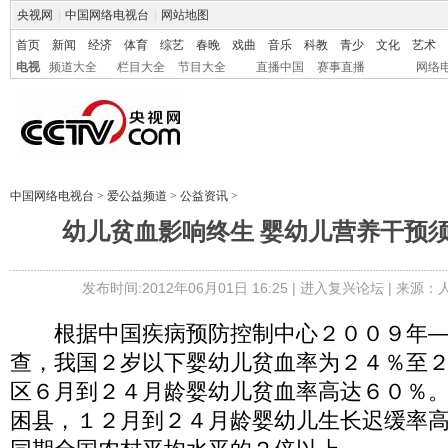
央视网
|
中国网络电视台
|
网站地图
首页
新闻
经济
体育
综艺
春晚
戏曲
音乐
科教
青少
文化
艺术
电视
频道大全
栏目大全
节目大全
直播中国
赛事直播
网络
中国网络电视台
>
爱公益频道
>
公益资讯
>
幼儿贫血影响终生 婴幼儿营养干预
发布时间:2012年06月01日 16:25 |
进入复兴论坛
| 来源：
根据中国疾病预防控制中心２００９年—
查，我国２岁以下婴幼儿贫血率为２４％至
区６月到２４月龄婴幼儿贫血率高达６０％
困县，１２月到２４月龄婴幼儿生长迟缓率