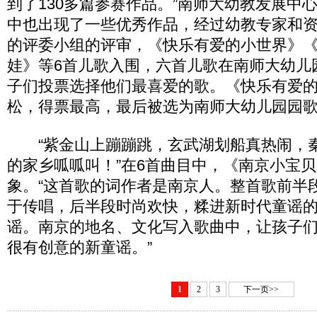
到了130多篇参赛作品。”南师大幼教发展中
中也出现了一些优秀作品，经过幼教专家和
的评委小组的评审，《快乐有爱的小世界》
娃》等6首儿歌入围，六首儿歌在南师大幼儿
子们投票选择他们最喜爱的歌。《快乐有爱
松，得票最高，最后被选为南师大幼儿园园
“紫金山上蹦蹦跳，玄武湖划船真热闹，
的家乡呱呱叫！”在6首曲目中，《南京小宝
象。“这首歌的词作者是南京人。整首歌前半
于传唱，后半段时尚欢快，糅进新时代童谣
谣。南京的地名、文化写入歌曲中，让孩子
很有创意的新童谣。”
1
2
3
下一页>>