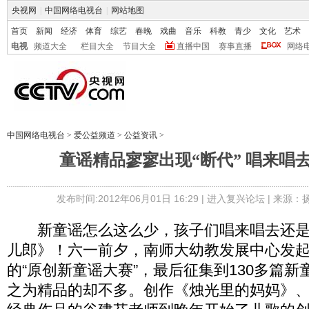
央视网
|
中国网络电视台
|
网站地图
首页
新闻
经济
体育
综艺
春晚
戏曲
音乐
科教
青少
文化
艺术
电视
频道大全
栏目大全
节目大全
直播中国
赛事直播
网络
中国网络电视台
>
爱公益频道
>
公益资讯
>
童谣精品寥寥出现“断代” 唱来唱
发布时间:2012年06月01日 16:29 |
进入复兴论坛
| 来源：
新童谣怎么这么少，孩子们唱来唱去还是
儿郎》！六一前夕，南师大幼教发展中心发
的“原创新童谣大赛”，最后征集到130多篇
之为精品的却不多。创作《烛光里的妈妈》